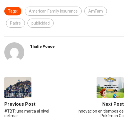
Tags:
American Family Insurance
AmFam
Padre
publicidad
Thalie Ponce
Previous Post
Next Post
#TBT: una marca al nivel
Innovación en tiempos de
del mar
Pokémon Go