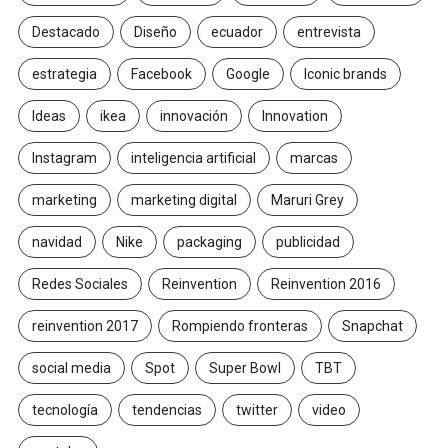
Destacado
Diseño
ecuador
entrevista
estrategia
Facebook
Google
Iconic brands
Ideas
ikea
innovación
Innovation
Instagram
inteligencia artificial
marcas
marketing
marketing digital
Maruri Grey
navidad
Nike
packaging
publicidad
Redes Sociales
Reinvention
Reinvention 2016
reinvention 2017
Rompiendo fronteras
Snapchat
social media
Spot
Super Bowl
TBT
tecnología
tendencias
twitter
video