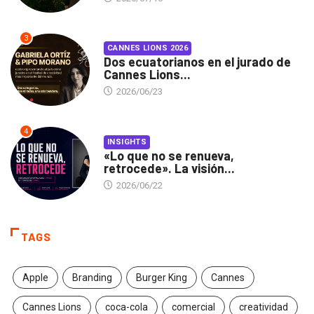
3
CANNES LIONS 2026
Dos ecuatorianos en el jurado de
Cannes Lions...
2026/06/23
4
INSIGHTS
«Lo que no se renueva,
retrocede». La visión...
2026/06/22
TAGS
Apple
Branding
Burger King
Cannes
Cannes Lions
coca-cola
comercial
creatividad