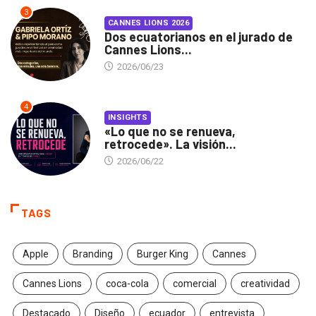
3
CANNES LIONS 2026
Dos ecuatorianos en el jurado de
Cannes Lions...
2026/06/23
4
INSIGHTS
«Lo que no se renueva,
retrocede». La visión...
2026/06/22
TAGS
Apple
Branding
Burger King
Cannes
Cannes Lions
coca-cola
comercial
creatividad
Destacado
Diseño
ecuador
entrevista