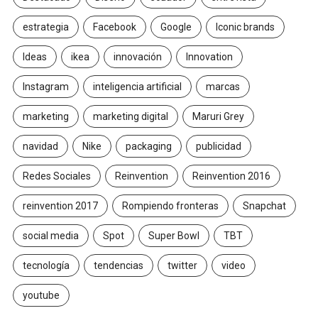
estrategia
Facebook
Google
Iconic brands
Ideas
ikea
innovación
Innovation
Instagram
inteligencia artificial
marcas
marketing
marketing digital
Maruri Grey
navidad
Nike
packaging
publicidad
Redes Sociales
Reinvention
Reinvention 2016
reinvention 2017
Rompiendo fronteras
Snapchat
social media
Spot
Super Bowl
TBT
tecnología
tendencias
twitter
video
youtube