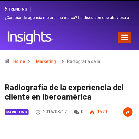
TRENDING
Gabriela Herrera y el arte de cambiarse el sombrero en Corporación
Favorita
Home
Marketing
Radiografía de la…
Radiografía de la experiencia del
cliente en Iberoamérica
2016/08/17
0
1570
MARKETING