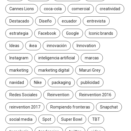
Cannes Lions
coca-cola
comercial
creatividad
Destacado
Diseño
ecuador
entrevista
estrategia
Facebook
Google
Iconic brands
Ideas
ikea
innovación
Innovation
Instagram
inteligencia artificial
marcas
marketing
marketing digital
Maruri Grey
navidad
Nike
packaging
publicidad
Redes Sociales
Reinvention
Reinvention 2016
reinvention 2017
Rompiendo fronteras
Snapchat
social media
Spot
Super Bowl
TBT