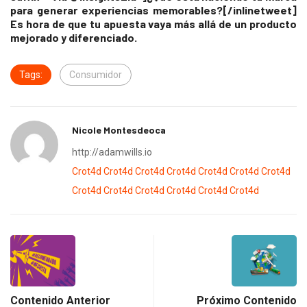
para generar experiencias memorables?[/inlinetweet]
Es hora de que tu apuesta vaya más allá de un producto
mejorado y diferenciado.
Tags:
Consumidor
Nicole Montesdeoca
http://adamwills.io
Crot4d
Crot4d
Crot4d
Crot4d
Crot4d
Crot4d
Crot4d
Crot4d
Crot4d
Crot4d
Crot4d
Crot4d
Crot4d
Contenido Anterior
Próximo Contenido