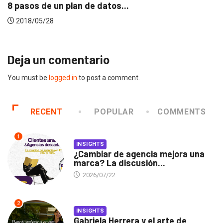
 un plan de datos...
La promesa
28
2017/01/
Deja un comentario
You must be
logged in
to post a comment.
RECENT
POPULAR
COMMENTS
1
INSIGHTS
¿Cambiar de agencia mejora una
marca? La discusión...
2026/07/22
2
INSIGHTS
Gabriela Herrera y el arte de