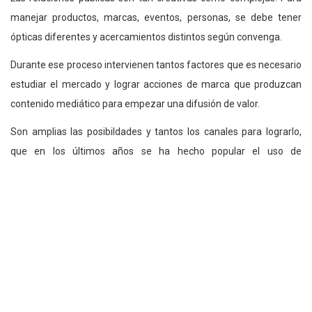
manejar productos, marcas, eventos, personas, se debe tener
ópticas diferentes y acercamientos distintos según convenga.
Durante ese proceso intervienen tantos factores que es necesario
estudiar el mercado y lograr acciones de marca que produzcan
contenido mediático para empezar una difusión de valor.
Son amplias las posibildades y tantos los canales para lograrlo,
que en los últimos años se ha hecho popular el uso de
influenciadores de marcas y productos.
Un
influenciador es un personaje que ha logrado ganar la
confianza de sus seguidores en redes sociales.
La cantidad de
seguidores y la credibilidad que alcanza con sus publicaciones
demuestra el poder que maneja en portales virtuales. Es