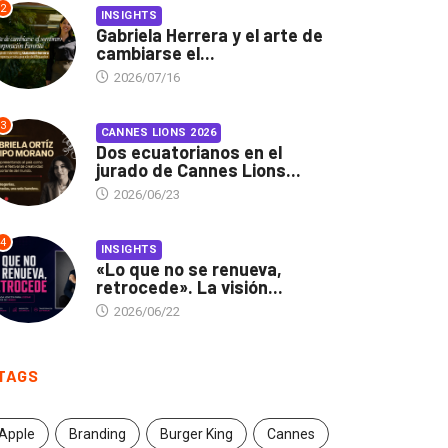
2
INSIGHTS
Gabriela Herrera y el arte de
cambiarse el...
2026/07/16
3
CANNES LIONS 2026
Dos ecuatorianos en el
jurado de Cannes Lions...
2026/06/23
4
INSIGHTS
«Lo que no se renueva,
retrocede». La visión...
2026/06/22
TAGS
Apple
Branding
Burger King
Cannes