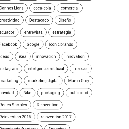
Cannes Lions
coca-cola
comercial
creatividad
Destacado
Diseño
ecuador
entrevista
estrategia
Facebook
Google
Iconic brands
Ideas
ikea
innovación
Innovation
Instagram
inteligencia artificial
marcas
marketing
marketing digital
Maruri Grey
navidad
Nike
packaging
publicidad
Redes Sociales
Reinvention
Reinvention 2016
reinvention 2017