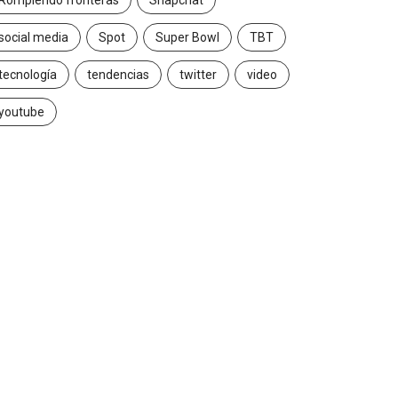
Rompiendo fronteras
Snapchat
social media
Spot
Super Bowl
TBT
tecnología
tendencias
twitter
video
youtube