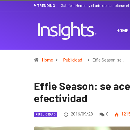
¿Cambiar de agencia mejora una marca? L
TRENDING
HOME
Home
Publicidad
Effie Season: se…
Effie Season: se ace
efectividad
2016/09/28
0
121
PUBLICIDAD