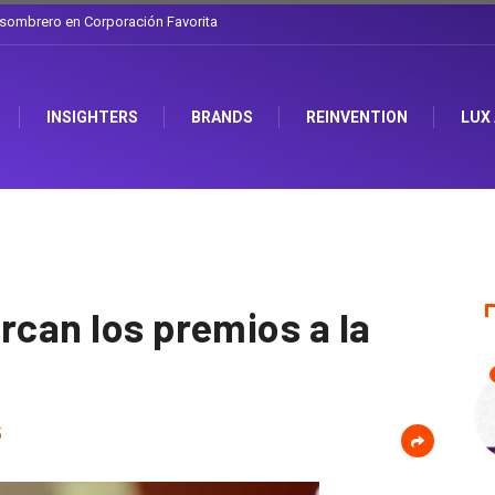
a discusión que atraviesa a Ecuador
INSIGHTERS
BRANDS
REINVENTION
LUX
rcan los premios a la
5