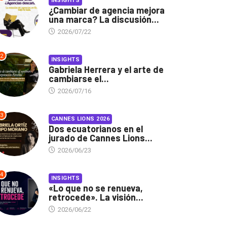
INSIGHTS
¿Cambiar de agencia mejora
una marca? La discusión...
2026/07/22
2
INSIGHTS
Gabriela Herrera y el arte de
cambiarse el...
2026/07/16
3
CANNES LIONS 2026
Dos ecuatorianos en el
jurado de Cannes Lions...
2026/06/23
4
INSIGHTS
«Lo que no se renueva,
retrocede». La visión...
2026/06/22