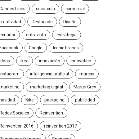
Cannes Lions
coca-cola
comercial
creatividad
Destacado
Diseño
ecuador
entrevista
estrategia
Facebook
Google
Iconic brands
Ideas
ikea
innovación
Innovation
Instagram
inteligencia artificial
marcas
marketing
marketing digital
Maruri Grey
navidad
Nike
packaging
publicidad
Redes Sociales
Reinvention
Reinvention 2016
reinvention 2017