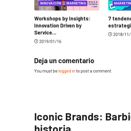
INNOVACIÓN
MARKETING
MARKETING INTERNACIONAL
Workshops by Insights:
7 tendencias que tu
Innovation Driven by
estrategia en redes...
Service...
2018/11/23
2019/01/16
Deja un comentario
You must be
logged in
to post a comment.
Iconic Brands: Barb
historia