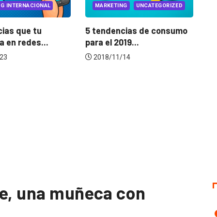
MARKETING
UNCATEGORIZED
INNOVACIÓN
MA
5 tendencias de consumo
Workshops by I
para el 2019...
Innovation Drive
Service...
2018/11/14
2019/01/16
ie, una muñeca con