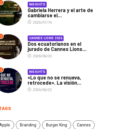
2
INSIGHTS
Gabriela Herrera y el arte de
cambiarse el...
2026/07/16
3
CANNES LIONS 2026
Dos ecuatorianos en el
jurado de Cannes Lions...
2026/06/23
4
INSIGHTS
«Lo que no se renueva,
retrocede». La visión...
2026/06/22
TAGS
Apple
Branding
Burger King
Cannes