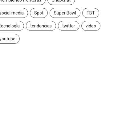
Rompiendo fronteras
Snapchat
social media
Spot
Super Bowl
TBT
tecnología
tendencias
twitter
video
youtube