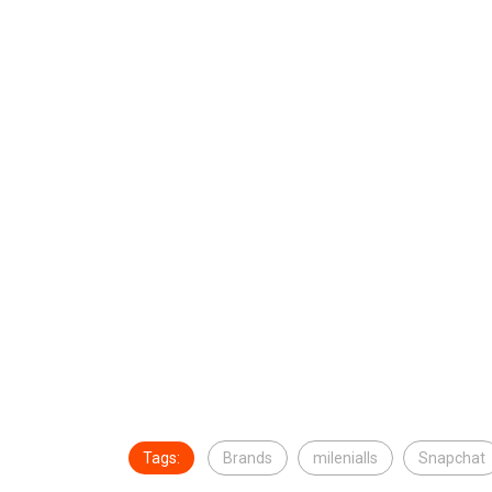
Tags:
Brands
milenialls
Snapchat