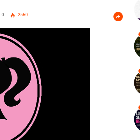
0
2560