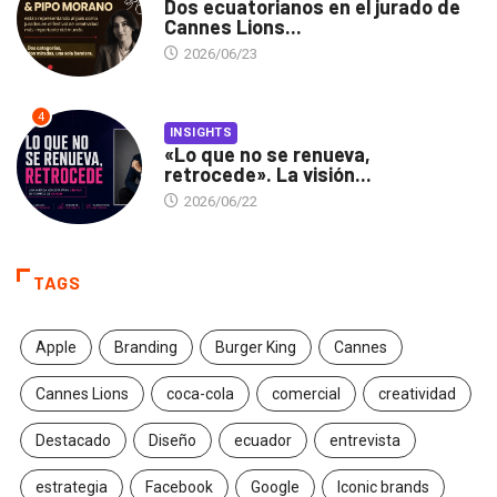
Dos ecuatorianos en el jurado de
Cannes Lions...
2026/06/23
4
INSIGHTS
«Lo que no se renueva,
retrocede». La visión...
2026/06/22
TAGS
Apple
Branding
Burger King
Cannes
Cannes Lions
coca-cola
comercial
creatividad
Destacado
Diseño
ecuador
entrevista
estrategia
Facebook
Google
Iconic brands