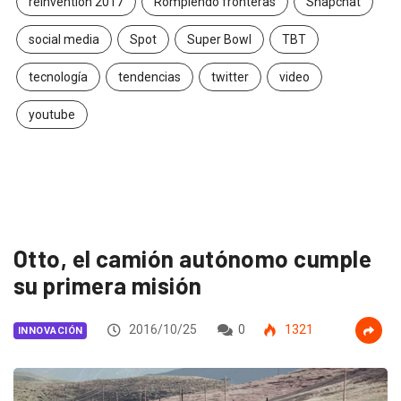
reinvention 2017
Rompiendo fronteras
Snapchat
social media
Spot
Super Bowl
TBT
tecnología
tendencias
twitter
video
youtube
Otto, el camión autónomo cumple
su primera misión
2016/10/25
0
1321
INNOVACIÓN