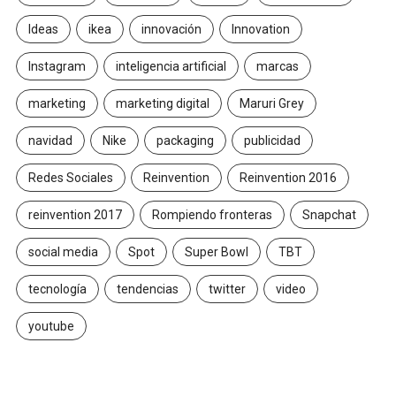
Ideas
ikea
innovación
Innovation
Instagram
inteligencia artificial
marcas
marketing
marketing digital
Maruri Grey
navidad
Nike
packaging
publicidad
Redes Sociales
Reinvention
Reinvention 2016
reinvention 2017
Rompiendo fronteras
Snapchat
social media
Spot
Super Bowl
TBT
tecnología
tendencias
twitter
video
youtube