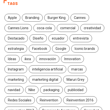
TAGS
Apple
Branding
Burger King
Cannes
Cannes Lions
coca-cola
comercial
creatividad
Destacado
Diseño
ecuador
entrevista
estrategia
Facebook
Google
Iconic brands
Ideas
ikea
innovación
Innovation
Instagram
inteligencia artificial
marcas
marketing
marketing digital
Maruri Grey
navidad
Nike
packaging
publicidad
Redes Sociales
Reinvention
Reinvention 2016