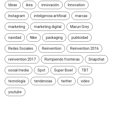
Ideas
ikea
innovación
Innovation
Instagram
inteligencia artificial
marcas
marketing
marketing digital
Maruri Grey
navidad
Nike
packaging
publicidad
Redes Sociales
Reinvention
Reinvention 2016
reinvention 2017
Rompiendo fronteras
Snapchat
social media
Spot
Super Bowl
TBT
tecnología
tendencias
twitter
video
youtube