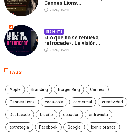
Cannes Lions...
2026/06/23
4
INSIGHTS
«Lo que no se renueva,
retrocede». La visión...
2026/06/22
TAGS
Apple
Branding
Burger King
Cannes
Cannes Lions
coca-cola
comercial
creatividad
Destacado
Diseño
ecuador
entrevista
estrategia
Facebook
Google
Iconic brands