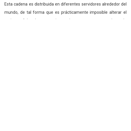
Esta cadena es distribuida en diferentes servidores alrededor del
mundo, de tal forma que es prácticamente imposible alterar el
registro. Además, se registra el momento exacto de cada
transacción, se la verifica por múltiples usuarios y se encripta.
El sistema es tan seguro que se está utilizando en el sector
financiero, como es el caso del Bitcoin, pero se podría incluir
transacciones de mensajes, canciones o cualquier otra data que
pueda ser digitalizada. Y ha revolucionado el mundo porque
provee un sistema que no depende de gobiernos o bancos.
¿Cómo puedes adoptar esta
tecnología?
A medida que incrementen las aplicaciones del Blockchain,
empezaremos a verlo en todos lados. Por ahora basta con tener
un entendimiento básico de cómo funciona, pero en el futuro no
será suficiente.