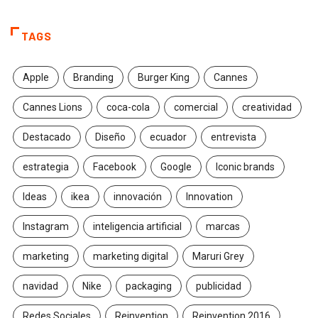
TAGS
Apple
Branding
Burger King
Cannes
Cannes Lions
coca-cola
comercial
creatividad
Destacado
Diseño
ecuador
entrevista
estrategia
Facebook
Google
Iconic brands
Ideas
ikea
innovación
Innovation
Instagram
inteligencia artificial
marcas
marketing
marketing digital
Maruri Grey
navidad
Nike
packaging
publicidad
Redes Sociales
Reinvention
Reinvention 2016