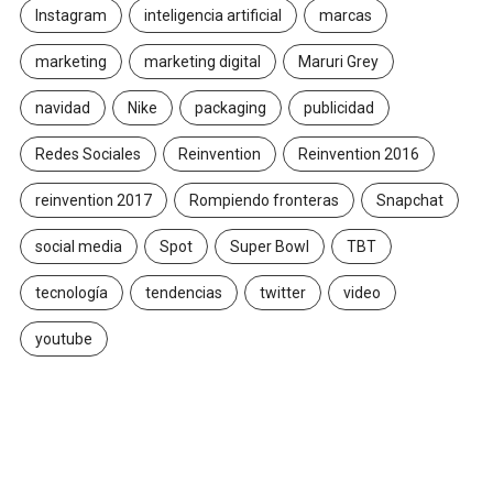
Instagram
inteligencia artificial
marcas
marketing
marketing digital
Maruri Grey
navidad
Nike
packaging
publicidad
Redes Sociales
Reinvention
Reinvention 2016
reinvention 2017
Rompiendo fronteras
Snapchat
social media
Spot
Super Bowl
TBT
tecnología
tendencias
twitter
video
youtube