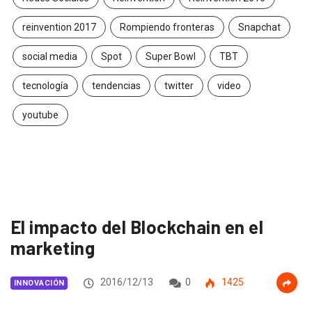
reinvention 2017
Rompiendo fronteras
Snapchat
social media
Spot
Super Bowl
TBT
tecnología
tendencias
twitter
video
youtube
El impacto del Blockchain en el
marketing
2016/12/13
0
1425
INNOVACIÓN