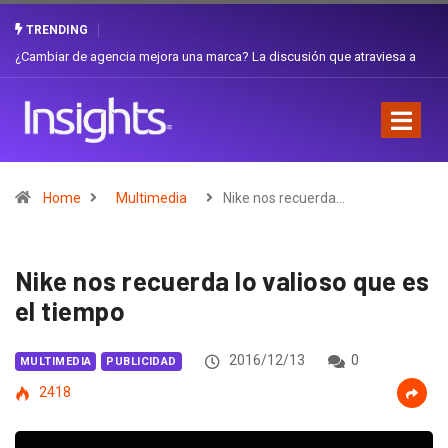
TRENDING
Gabriela Herrera y el arte de cambiarse el sombrero en Corporación
Favorita
Home
Multimedia
Nike nos recuerda…
Nike nos recuerda lo valioso que es
el tiempo
2016/12/13
0
MULTIMEDIA
PUBLICIDAD
2418