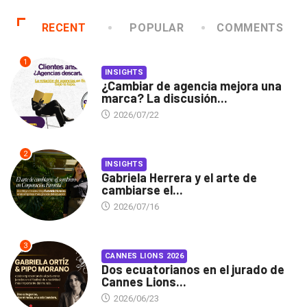
RECENT
POPULAR
COMMENTS
1
INSIGHTS
¿Cambiar de agencia mejora una
marca? La discusión...
2026/07/22
2
INSIGHTS
Gabriela Herrera y el arte de
cambiarse el...
2026/07/16
3
CANNES LIONS 2026
Dos ecuatorianos en el jurado de
Cannes Lions...
2026/06/23