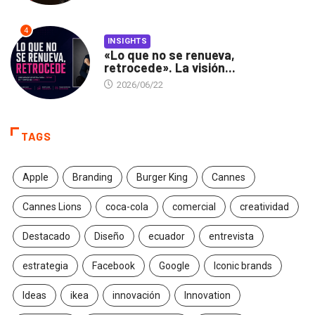
4
INSIGHTS
«Lo que no se renueva,
retrocede». La visión...
2026/06/22
TAGS
Apple
Branding
Burger King
Cannes
Cannes Lions
coca-cola
comercial
creatividad
Destacado
Diseño
ecuador
entrevista
estrategia
Facebook
Google
Iconic brands
Ideas
ikea
innovación
Innovation