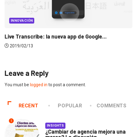
MARKETING
MARKETING INTERNACIONAL
3 malos hábitos del marketing que hay...
2019/01/04
Leave a Reply
You must be
logged in
to post a comment.
RECENT
POPULAR
COMMENTS
1
INSIGHTS
¿Cambiar de agencia mejora una
marca? La discusión...