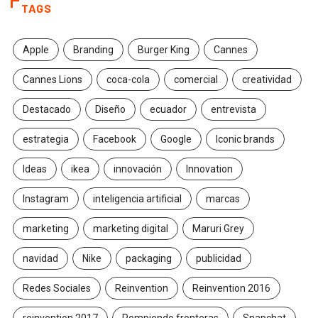
TAGS
Apple
Branding
Burger King
Cannes
Cannes Lions
coca-cola
comercial
creatividad
Destacado
Diseño
ecuador
entrevista
estrategia
Facebook
Google
Iconic brands
Ideas
ikea
innovación
Innovation
Instagram
inteligencia artificial
marcas
marketing
marketing digital
Maruri Grey
navidad
Nike
packaging
publicidad
Redes Sociales
Reinvention
Reinvention 2016
reinvention 2017
Rompiendo fronteras
Snapchat