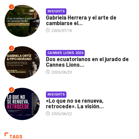
2
INSIGHTS
Gabriela Herrera y el arte de
cambiarse el...
2026/07/16
3
CANNES LIONS 2026
Dos ecuatorianos en el jurado de
Cannes Lions...
2026/06/23
4
INSIGHTS
«Lo que no se renueva,
retrocede». La visión...
2026/06/22
TAGS