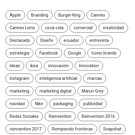
Apple
Branding
Burger King
Cannes
Cannes Lions
coca-cola
comercial
creatividad
Destacado
Diseño
ecuador
entrevista
estrategia
Facebook
Google
Iconic brands
Ideas
ikea
innovación
Innovation
Instagram
inteligencia artificial
marcas
marketing
marketing digital
Maruri Grey
navidad
Nike
packaging
publicidad
Redes Sociales
Reinvention
Reinvention 2016
reinvention 2017
Rompiendo fronteras
Snapchat