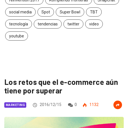
social media
Spot
Super Bowl
TBT
tecnología
tendencias
twitter
video
youtube
Los retos que el e-commerce aún
tiene por superar
2016/12/15
0
1132
MARKETING