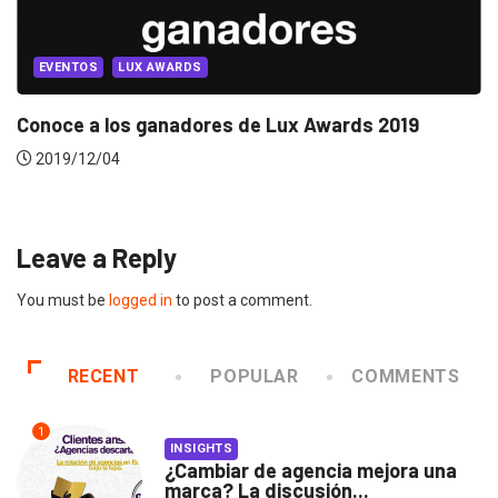
INNOVACIÓN
IKEA fabrica drones acuáticos para limpiar el...
2019/02/20
Leave a Reply
You must be
logged in
to post a comment.
RECENT
POPULAR
COMMENTS
1
INSIGHTS
¿Cambiar de agencia mejora una
marca? La discusión...