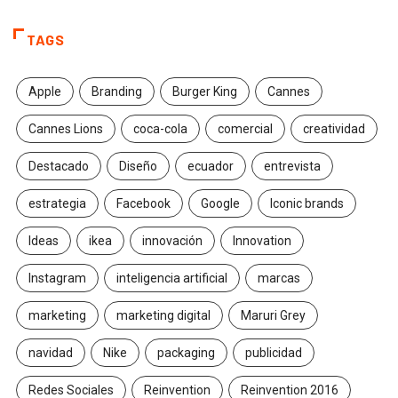
TAGS
Apple
Branding
Burger King
Cannes
Cannes Lions
coca-cola
comercial
creatividad
Destacado
Diseño
ecuador
entrevista
estrategia
Facebook
Google
Iconic brands
Ideas
ikea
innovación
Innovation
Instagram
inteligencia artificial
marcas
marketing
marketing digital
Maruri Grey
navidad
Nike
packaging
publicidad
Redes Sociales
Reinvention
Reinvention 2016