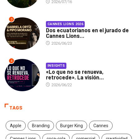
2026/07/16
3
CANNES LIONS 2026
Dos ecuatorianos en el jurado de
Cannes Lions...
2026/06/23
4
INSIGHTS
«Lo que no se renueva,
retrocede». La visión...
2026/06/22
TAGS
Apple
Branding
Burger King
Cannes
Cannes Lions
coca-cola
comercial
creatividad