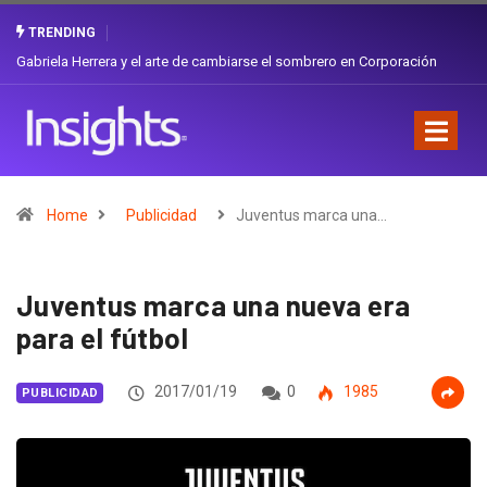
TRENDING
¿Cambiar de agencia mejora una marca? La discusión que atraviesa a
Ecuador
Home
Publicidad
Juventus marca una…
Juventus marca una nueva era
para el fútbol
2017/01/19
0
1985
PUBLICIDAD