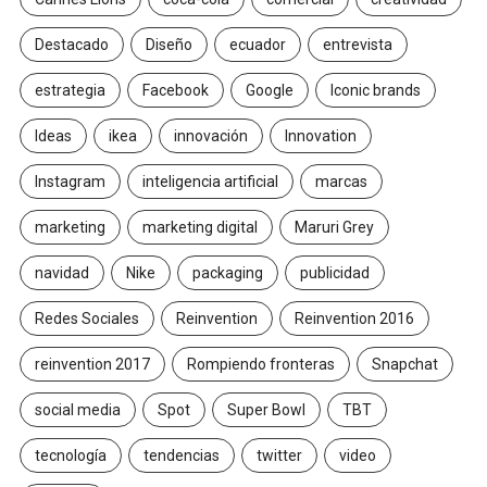
Destacado
Diseño
ecuador
entrevista
estrategia
Facebook
Google
Iconic brands
Ideas
ikea
innovación
Innovation
Instagram
inteligencia artificial
marcas
marketing
marketing digital
Maruri Grey
navidad
Nike
packaging
publicidad
Redes Sociales
Reinvention
Reinvention 2016
reinvention 2017
Rompiendo fronteras
Snapchat
social media
Spot
Super Bowl
TBT
tecnología
tendencias
twitter
video