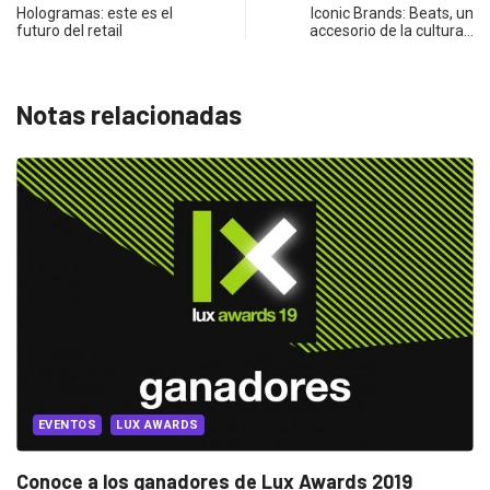
Hologramas: este es el
Iconic Brands: Beats, un
futuro del retail
accesorio de la cultura…
Notas relacionadas
MARKETING
MARKETING INTERNACIONAL
4 datos que quizás no sabías del...