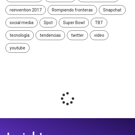
reinvention 2017
Rompiendo fronteras
Snapchat
social media
Spot
Super Bowl
TBT
tecnología
tendencias
twitter
video
youtube