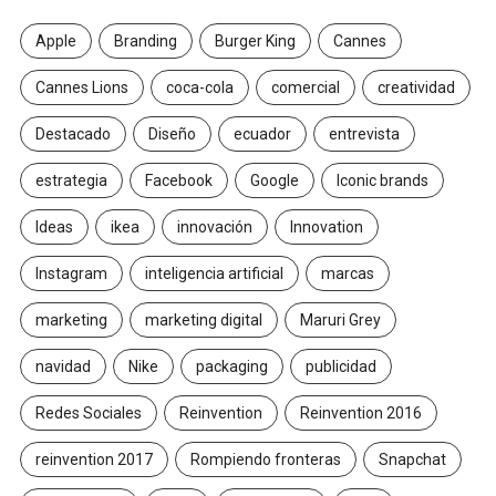
Apple
Branding
Burger King
Cannes
Cannes Lions
coca-cola
comercial
creatividad
Destacado
Diseño
ecuador
entrevista
estrategia
Facebook
Google
Iconic brands
Ideas
ikea
innovación
Innovation
Instagram
inteligencia artificial
marcas
marketing
marketing digital
Maruri Grey
navidad
Nike
packaging
publicidad
Redes Sociales
Reinvention
Reinvention 2016
reinvention 2017
Rompiendo fronteras
Snapchat