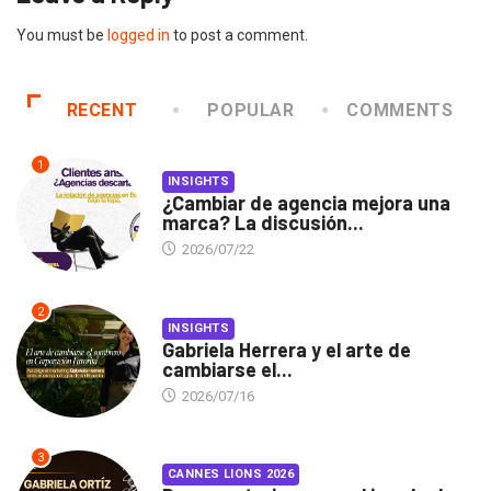
You must be
logged in
to post a comment.
RECENT
POPULAR
COMMENTS
1
INSIGHTS
¿Cambiar de agencia mejora una
marca? La discusión...
2026/07/22
2
INSIGHTS
Gabriela Herrera y el arte de
cambiarse el...
2026/07/16
3
CANNES LIONS 2026