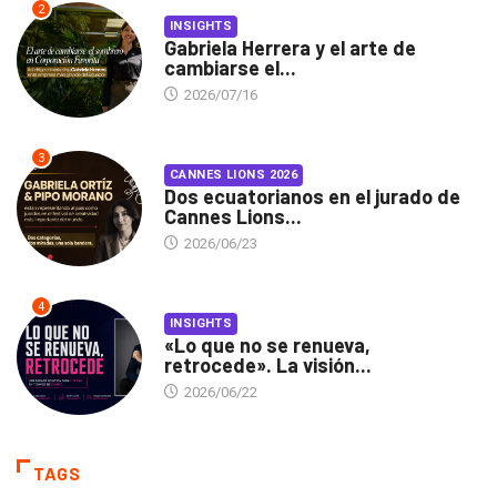
2
INSIGHTS
Gabriela Herrera y el arte de
cambiarse el...
2026/07/16
3
CANNES LIONS 2026
Dos ecuatorianos en el jurado de
Cannes Lions...
2026/06/23
4
INSIGHTS
«Lo que no se renueva,
retrocede». La visión...
2026/06/22
TAGS