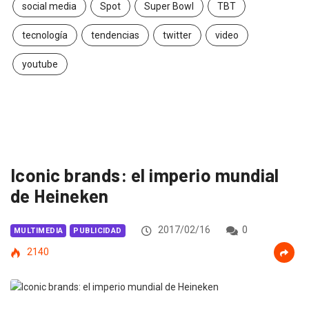
social media
Spot
Super Bowl
TBT
tecnología
tendencias
twitter
video
youtube
Iconic brands: el imperio mundial
de Heineken
2017/02/16
0
MULTIMEDIA
PUBLICIDAD
2140