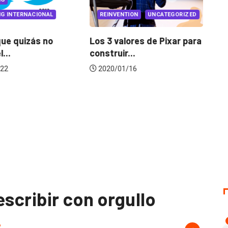
G INTERNACIONAL
REINVENTION
UNCATEGORIZED
ue quizás no
Los 3 valores de Pixar para
Co
...
construir...
Lu
22
2020/01/16
escribir con orgullo
2