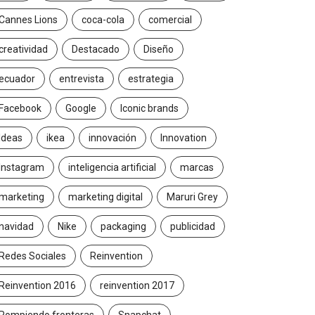
Cannes Lions
coca-cola
comercial
creatividad
Destacado
Diseño
ecuador
entrevista
estrategia
Facebook
Google
Iconic brands
Ideas
ikea
innovación
Innovation
Instagram
inteligencia artificial
marcas
marketing
marketing digital
Maruri Grey
navidad
Nike
packaging
publicidad
Redes Sociales
Reinvention
Reinvention 2016
reinvention 2017