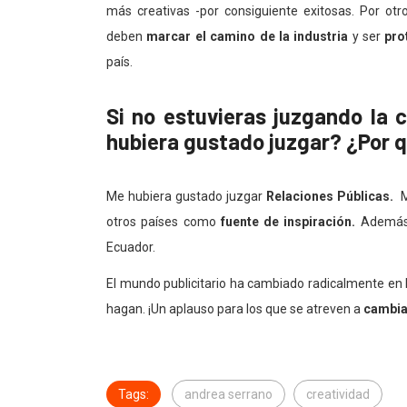
más creativas -por consiguiente exitosas. Por otr
deben
marcar el camino de la industria
y ser
pro
país.
Si no estuvieras juzgando la 
hubiera gustado juzgar? ¿Por 
Me hubiera gustado juzgar
Relaciones Públicas.
Me
otros países como
fuente de inspiración.
Además, 
Ecuador.
El mundo publicitario ha cambiado radicalmente en l
hagan. ¡Un aplauso para los que se atreven a
cambiar
Tags:
andrea serrano
creatividad