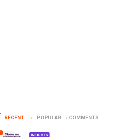
MARKETING INTERNACIONAL
EVENTOS
LUX AWARDS
4 datos que quizás no
noce a los ganadores de
sabías del...
x Awards 2019
2019/02/22
2019/12/04
RECENT
POPULAR
COMMENTS
1
INSIGHTS