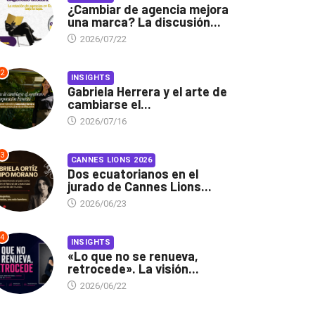
¿Cambiar de agencia mejora
una marca? La discusión...
2026/07/22
2
INSIGHTS
Gabriela Herrera y el arte de
cambiarse el...
2026/07/16
3
CANNES LIONS 2026
Dos ecuatorianos en el
jurado de Cannes Lions...
2026/06/23
4
INSIGHTS
«Lo que no se renueva,
retrocede». La visión...
2026/06/22