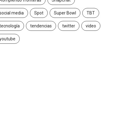
Rompiendo fronteras
Snapchat
social media
Spot
Super Bowl
TBT
tecnología
tendencias
twitter
video
youtube