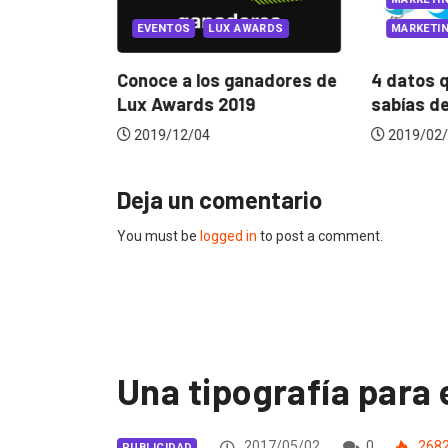
ATEGORIZED
MARKETIN
EVENTOS
LUX AWARDS
 Pixar para
4 datos q
Conoce a los ganadores de
sabías del
Lux Awards 2019
2019/02/
2019/12/04
Deja un comentario
You must be
logged in
to post a comment.
Una tipografía para 
2017/05/02
0
268
PUBLICIDAD