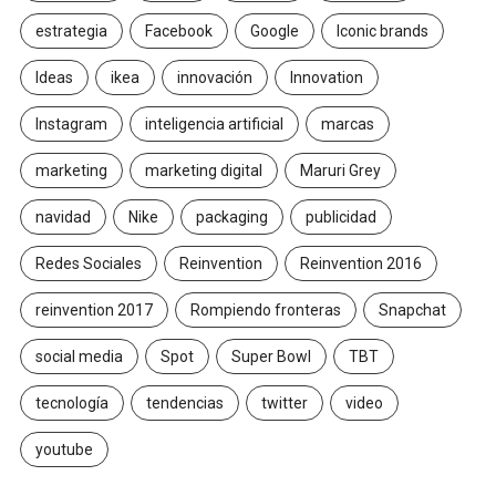
estrategia
Facebook
Google
Iconic brands
Ideas
ikea
innovación
Innovation
Instagram
inteligencia artificial
marcas
marketing
marketing digital
Maruri Grey
navidad
Nike
packaging
publicidad
Redes Sociales
Reinvention
Reinvention 2016
reinvention 2017
Rompiendo fronteras
Snapchat
social media
Spot
Super Bowl
TBT
tecnología
tendencias
twitter
video
youtube