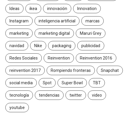
Ideas
ikea
innovación
Innovation
Instagram
inteligencia artificial
marcas
marketing
marketing digital
Maruri Grey
navidad
Nike
packaging
publicidad
Redes Sociales
Reinvention
Reinvention 2016
reinvention 2017
Rompiendo fronteras
Snapchat
social media
Spot
Super Bowl
TBT
tecnología
tendencias
twitter
video
youtube