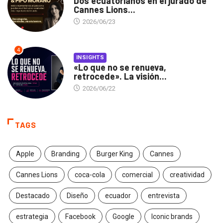
Dos ecuatorianos en el jurado de
Cannes Lions...
2026/06/23
4
INSIGHTS
«Lo que no se renueva,
retrocede». La visión...
2026/06/22
TAGS
Apple
Branding
Burger King
Cannes
Cannes Lions
coca-cola
comercial
creatividad
Destacado
Diseño
ecuador
entrevista
estrategia
Facebook
Google
Iconic brands