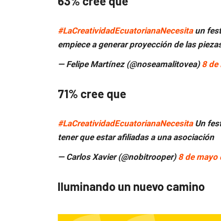
63% cree que
#LaCreatividadEcuatorianaNecesita
un fest
empiece a generar proyección de las pieza
— Felipe Martínez (@noseamalitovea)
8 de
71% cree que
#LaCreatividadEcuatorianaNecesita
Un fest
tener que estar afiliadas a una asociación
— Carlos Xavier (@nobitrooper)
8 de mayo 
Iluminando un nuevo camino