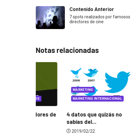
Contenido Anterior
7 spots realizados por famosos
directores de cine
Notas relacionadas
MARKETI
ATEGORIZED
MARKETIN
EVENTOS
LUX AWARDS
 Pixar para
4 datos q
Conoce a los ganadores de
sabías del
Lux Awards 2019
2019/02/
2019/12/04