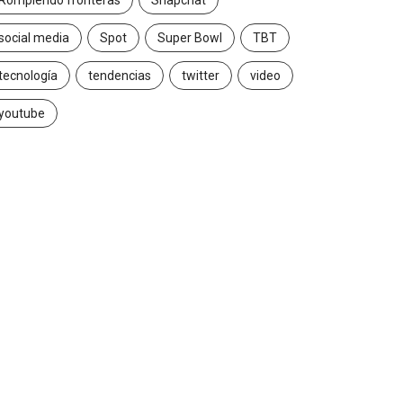
Rompiendo fronteras
Snapchat
social media
Spot
Super Bowl
TBT
tecnología
tendencias
twitter
video
youtube