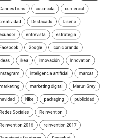
Cannes Lions
coca-cola
comercial
creatividad
Destacado
Diseño
ecuador
entrevista
estrategia
Facebook
Google
Iconic brands
Ideas
ikea
innovación
Innovation
Instagram
inteligencia artificial
marcas
marketing
marketing digital
Maruri Grey
navidad
Nike
packaging
publicidad
Redes Sociales
Reinvention
Reinvention 2016
reinvention 2017