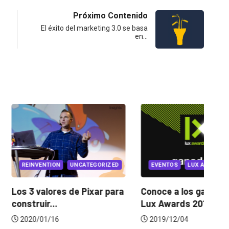
Próximo Contenido
El éxito del marketing 3.0 se basa
en…
NG
G INTERNACIONAL
REINVENTION
UNCATEGORIZED
ue quizás no
Los 3 valores de Pixar para
Co
...
construir...
Lu
22
2020/01/16