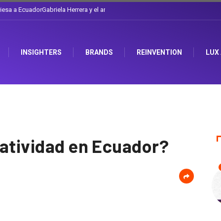
l sombrero en Corporación Favorita
INSIGHTERS
BRANDS
REINVENTION
LUX
eatividad en Ecuador?
1