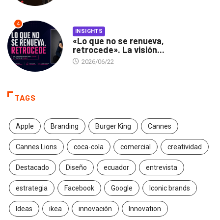
4
INSIGHTS
«Lo que no se renueva,
retrocede». La visión...
2026/06/22
TAGS
Apple
Branding
Burger King
Cannes
Cannes Lions
coca-cola
comercial
creatividad
Destacado
Diseño
ecuador
entrevista
estrategia
Facebook
Google
Iconic brands
Ideas
ikea
innovación
Innovation