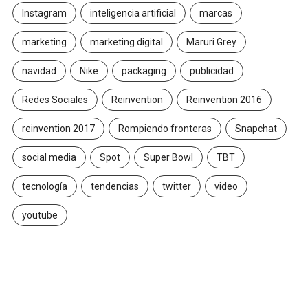
Instagram
inteligencia artificial
marcas
marketing
marketing digital
Maruri Grey
navidad
Nike
packaging
publicidad
Redes Sociales
Reinvention
Reinvention 2016
reinvention 2017
Rompiendo fronteras
Snapchat
social media
Spot
Super Bowl
TBT
tecnología
tendencias
twitter
video
youtube