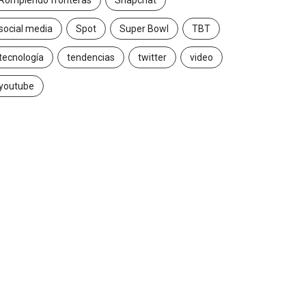
Rompiendo fronteras
Snapchat
social media
Spot
Super Bowl
TBT
tecnología
tendencias
twitter
video
youtube