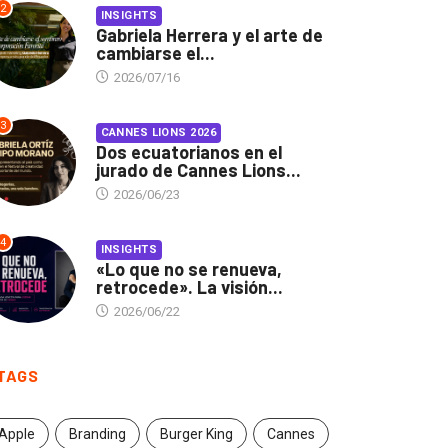
2
INSIGHTS
Gabriela Herrera y el arte de
cambiarse el...
2026/07/16
3
CANNES LIONS 2026
Dos ecuatorianos en el
jurado de Cannes Lions...
2026/06/23
4
INSIGHTS
«Lo que no se renueva,
retrocede». La visión...
2026/06/22
TAGS
Apple
Branding
Burger King
Cannes