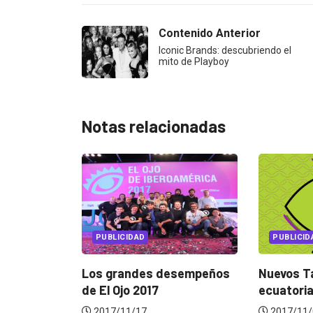
Contenido Anterior
Iconic Brands: descubriendo el
mito de Playboy
Notas relacionadas
AD
PUBLICIDAD
des desempeños
Nuevos Talentos
El
2017
ecuatorianos en El Ojo
fin
17
2017/11/07
2