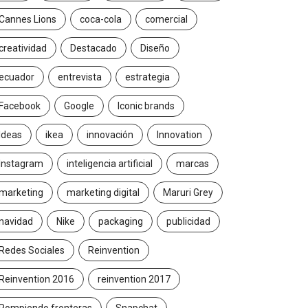
Cannes Lions
coca-cola
comercial
creatividad
Destacado
Diseño
ecuador
entrevista
estrategia
Facebook
Google
Iconic brands
Ideas
ikea
innovación
Innovation
Instagram
inteligencia artificial
marcas
marketing
marketing digital
Maruri Grey
navidad
Nike
packaging
publicidad
Redes Sociales
Reinvention
Reinvention 2016
reinvention 2017