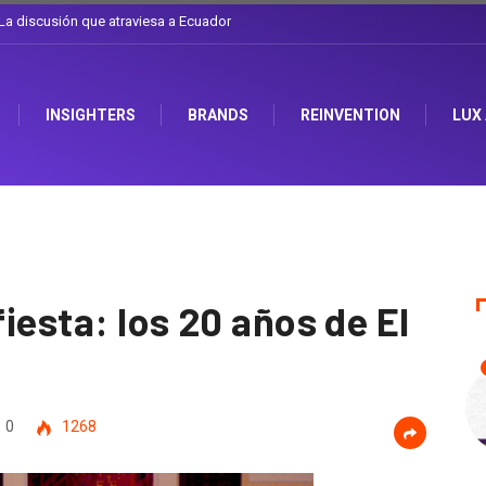
l sombrero en Corporación Favorita
INSIGHTERS
BRANDS
REINVENTION
LUX
fiesta: los 20 años de El
0
1268