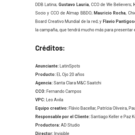
DDB Latina;
Gustavo Lauria
, CCO de We Believers;
Socio y CCO de Almap BBDO;
Mauricio Rocha
, Ch
Board Creativo Mundial de la red; y
Flavio Pantigos
la campaña, que tendrá mucho más para presentar 
Créditos:
Anunciante:
LatinSpots
Producto:
EL Ojo 20 años
Agencia:
Santa Clara M&C Saatchi
CCO:
Fernando Campos
VPC:
Leo Avila
Equipo creativo:
Flávio Bacellar, Patrícia Oliveira,
Responsable por el Cliente:
Santiago Keller e Paz Ke
Productora:
AD Studio
Director:
Invisible