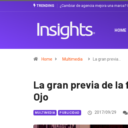
Gabriela Herrera y el arte de cambiarse e
TRENDING
HOME
Home
Multimedia
La gran previa…
La gran previa de la 
Ojo
2017/09/29
MULTIMEDIA
PUBLICIDAD