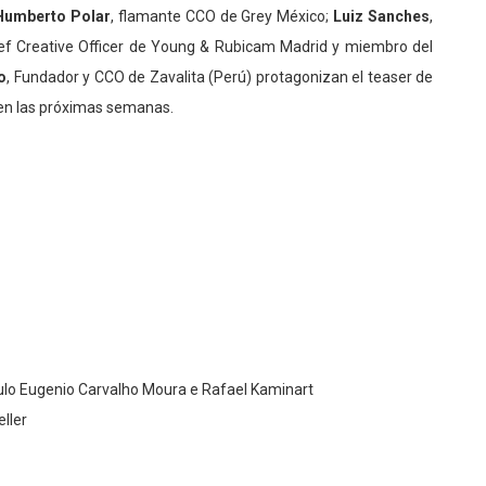
Humberto Polar
, flamante CCO de Grey México;
Luiz Sanches
,
ief Creative Officer de Young & Rubicam Madrid y miembro del
o
, Fundador y CCO de Zavalita (Perú) protagonizan el teaser de
en las próximas semanas.
 Paulo Eugenio Carvalho Moura e Rafael Kaminart
ller