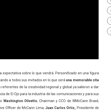
a expectativa sobre lo que vendrá. Personificado en una figura
ando a todos sus invitados en lo que será
una memorable cita
 referentes de la creatividad regional y global ya salieron a dar
ia de El Ojo para la industria de las comunicaciones y para sus
mo
Washington Olivetto
, Chairman y CCO de WMcCann Brasil;
tive Officer de McCann Lima;
Juan Carlos Ortiz,
Presidente de