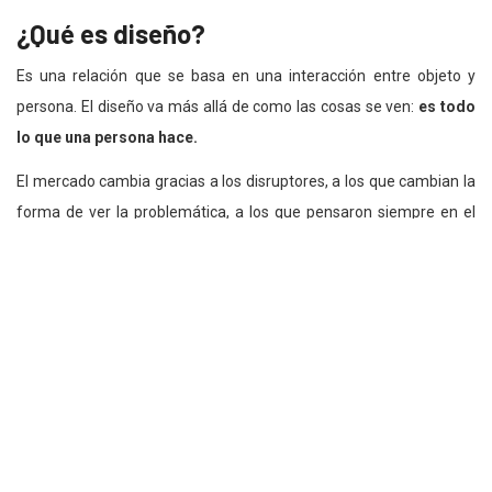
¿Qué es diseño?
Es una relación que se basa en una interacción entre objeto y
persona. El diseño va más allá de como las cosas se ven:
es todo
lo que una persona hace.
El mercado cambia gracias a los disruptores, a los que cambian la
forma de ver la problemática, a los que pensaron siempre en el
usuario final.
Las empresas se están enfocando en crear
experiencias únicas e increíbles para los clientes.
¿Por qué?
Porque deben competir por la atención de los clientes. Si antes
nos centrábamos en el precio, ahora debemos enfocarnos en la
atención.