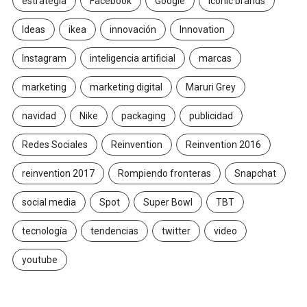
estrategia
Facebook
Google
Iconic brands
Ideas
ikea
innovación
Innovation
Instagram
inteligencia artificial
marcas
marketing
marketing digital
Maruri Grey
navidad
Nike
packaging
publicidad
Redes Sociales
Reinvention
Reinvention 2016
reinvention 2017
Rompiendo fronteras
Snapchat
social media
Spot
Super Bowl
TBT
tecnología
tendencias
twitter
video
youtube