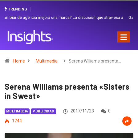
TRENDING
Gabriela Herrera y el arte de cambiarse el sombrero en Corporación
Favorita
Home
Multimedia
Serena Williams presenta…
Serena Williams presenta «Sisters
in Sweat»
2017/11/23
0
MULTIMEDIA
PUBLICIDAD
1744