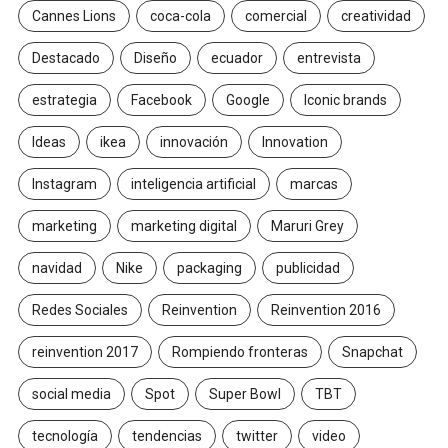
Cannes Lions
coca-cola
comercial
creatividad
Destacado
Diseño
ecuador
entrevista
estrategia
Facebook
Google
Iconic brands
Ideas
ikea
innovación
Innovation
Instagram
inteligencia artificial
marcas
marketing
marketing digital
Maruri Grey
navidad
Nike
packaging
publicidad
Redes Sociales
Reinvention
Reinvention 2016
reinvention 2017
Rompiendo fronteras
Snapchat
social media
Spot
Super Bowl
TBT
tecnología
tendencias
twitter
video