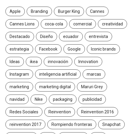
Apple
Branding
Burger King
Cannes
Cannes Lions
coca-cola
comercial
creatividad
Destacado
Diseño
ecuador
entrevista
estrategia
Facebook
Google
Iconic brands
Ideas
ikea
innovación
Innovation
Instagram
inteligencia artificial
marcas
marketing
marketing digital
Maruri Grey
navidad
Nike
packaging
publicidad
Redes Sociales
Reinvention
Reinvention 2016
reinvention 2017
Rompiendo fronteras
Snapchat