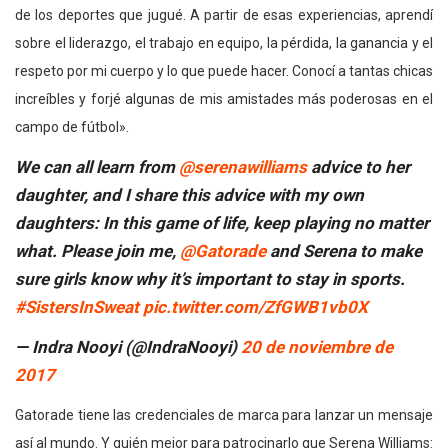
de los deportes que jugué. A partir de esas experiencias, aprendí
sobre el liderazgo, el trabajo en equipo, la pérdida, la ganancia y el
respeto por mi cuerpo y lo que puede hacer. Conocí a tantas chicas
increíbles y forjé algunas de mis amistades más poderosas en el
campo de fútbol».
We can all learn from
@serenawilliams
advice to her
daughter, and I share this advice with my own
daughters: In this game of life, keep playing no matter
what. Please join me,
@Gatorade
and Serena to make
sure girls know why it’s important to stay in sports.
#SistersInSweat
pic.twitter.com/ZfGWB1vb0X
— Indra Nooyi (@IndraNooyi)
20 de noviembre de
2017
Gatorade tiene las credenciales de marca para lanzar un mensaje
así al mundo. Y quién mejor para patrocinarlo que Serena Williams: