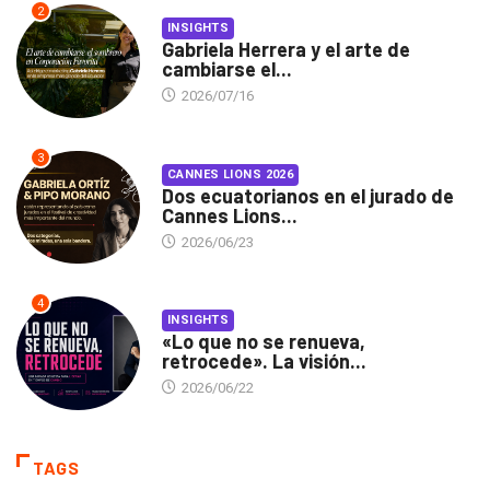
2
INSIGHTS
Gabriela Herrera y el arte de
cambiarse el...
2026/07/16
3
CANNES LIONS 2026
Dos ecuatorianos en el jurado de
Cannes Lions...
2026/06/23
4
INSIGHTS
«Lo que no se renueva,
retrocede». La visión...
2026/06/22
TAGS