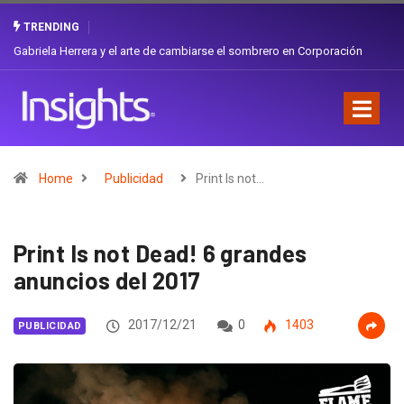
TRENDING
Gabriela Herrera y el arte de cambiarse el sombrero en Corporación
Favorita
Home
Publicidad
Print Is not…
Print Is not Dead! 6 grandes
anuncios del 2017
2017/12/21
0
1403
PUBLICIDAD