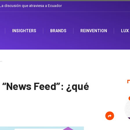
l sombrero en Corporación Favorita
INSIGHTERS
BRANDS
REINVENTION
LUX
u…
 “News Feed”: ¿qué