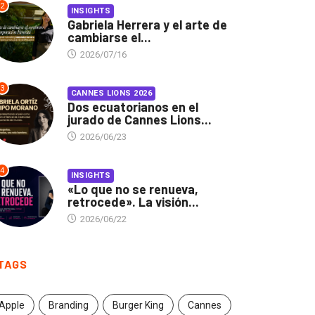
2
INSIGHTS
Gabriela Herrera y el arte de
cambiarse el...
2026/07/16
3
CANNES LIONS 2026
Dos ecuatorianos en el
jurado de Cannes Lions...
2026/06/23
4
INSIGHTS
«Lo que no se renueva,
retrocede». La visión...
2026/06/22
TAGS
Apple
Branding
Burger King
Cannes