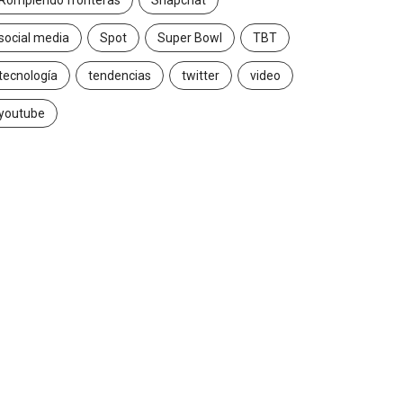
Rompiendo fronteras
Snapchat
social media
Spot
Super Bowl
TBT
tecnología
tendencias
twitter
video
youtube