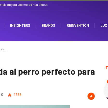
a discusión que atraviesa a Ecuador
INSIGHTERS
BRANDS
REINVENTION
LUX
nda…
a al perro perfecto para
0
1588