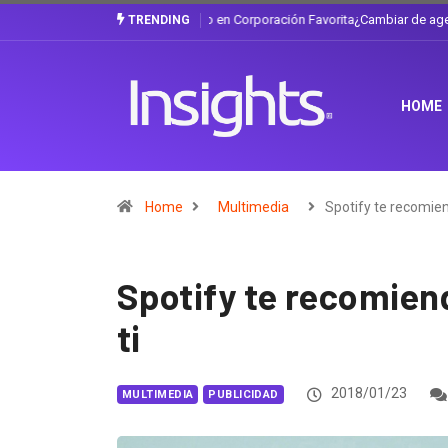
¿Cambiar de agencia mejora una marca? L
TRENDING
HOME
Home
Multimedia
Spotify te recomie
Spotify te recomiend
ti
2018/01/23
MULTIMEDIA
PUBLICIDAD