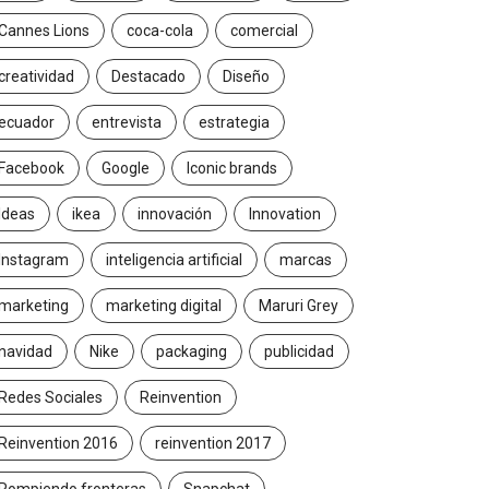
Cannes Lions
coca-cola
comercial
creatividad
Destacado
Diseño
ecuador
entrevista
estrategia
Facebook
Google
Iconic brands
Ideas
ikea
innovación
Innovation
Instagram
inteligencia artificial
marcas
marketing
marketing digital
Maruri Grey
navidad
Nike
packaging
publicidad
Redes Sociales
Reinvention
Reinvention 2016
reinvention 2017