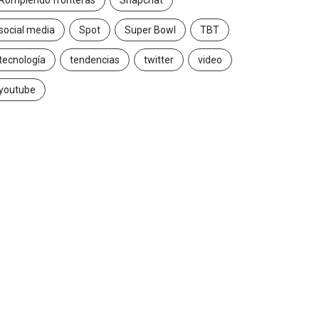
Rompiendo fronteras
Snapchat
social media
Spot
Super Bowl
TBT
tecnología
tendencias
twitter
video
youtube