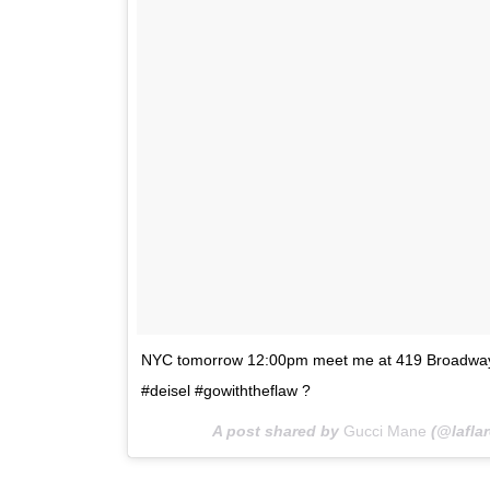
NYC tomorrow 12:00pm meet me at 419 Broadway a
#deisel #gowiththeflaw ?
A post shared by
Gucci Mane
(@lafla