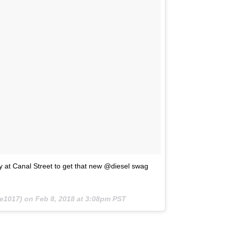
t Canal Street to get that new @diesel swag
re1017) on
Feb 8, 2018 at 3:08pm PST