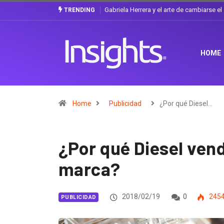
Gabriela Herrera y el arte de cambiarse e
TRENDING
HOME
Home
Publicidad
¿Por qué Diesel…
¿Por qué Diesel vend
marca?
2018/02/19
0
245
PUBLICIDAD