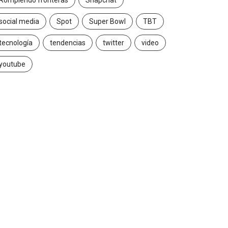
Rompiendo fronteras
Snapchat
social media
Spot
Super Bowl
TBT
tecnología
tendencias
twitter
video
youtube