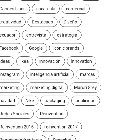
Cannes Lions
coca-cola
comercial
creatividad
Destacado
Diseño
ecuador
entrevista
estrategia
Facebook
Google
Iconic brands
Ideas
ikea
innovación
Innovation
Instagram
inteligencia artificial
marcas
marketing
marketing digital
Maruri Grey
navidad
Nike
packaging
publicidad
Redes Sociales
Reinvention
Reinvention 2016
reinvention 2017