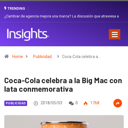
TRENDING
Gabriela Herrera y el arte de cambiarse el sombrero en Corporación
Favorita
Home
Publicidad
Coca-Cola celebra a…
Coca-Cola celebra a la Big Mac con
lata conmemorativa
2018/05/03
0
1768
PUBLICIDAD