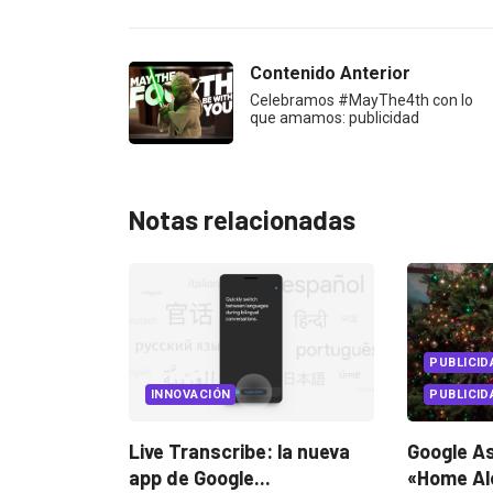
Contenido Anterior
Celebramos #MayThe4th con lo
que amamos: publicidad
Notas relacionadas
PUBLICIDAD
PUBLICIDAD INTERNACIONAL
PUBLICID
 la nueva
Google Assistant revive
Fearless 
«Home Alone» después
hogar: la.