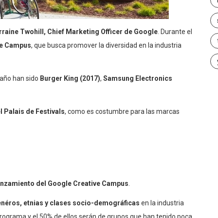
orraine Twohill, Chief Marketing Officer de Google
. Durante el
ve Campus
, que busca promover la diversidad en la industria
l año han sido
Burger King (2017)
,
Samsung Electronics
 Palais de Festivals
, como es costumbre para las marcas
anzamiento del Google Creative Campus
.
néros, etnias y clases socio-demográficas
en la industria
programa y el 50% de ellos serán de grupos que han tenido poca