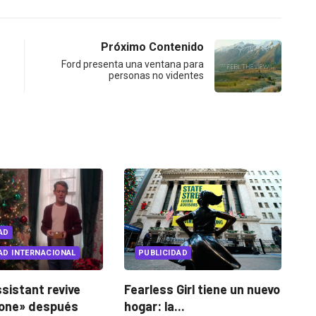
Próximo Contenido
Ford presenta una ventana para
personas no videntes
AD
INNOVACIÓN
Girl tiene un nuevo
Live Transcribe: la nueva
Go
..
app de Google...
«H