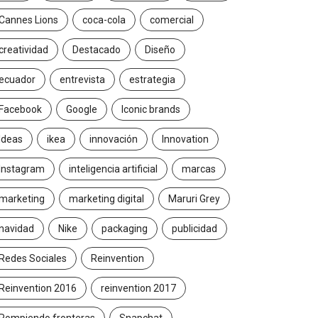
Cannes Lions
coca-cola
comercial
creatividad
Destacado
Diseño
ecuador
entrevista
estrategia
Facebook
Google
Iconic brands
Ideas
ikea
innovación
Innovation
Instagram
inteligencia artificial
marcas
marketing
marketing digital
Maruri Grey
navidad
Nike
packaging
publicidad
Redes Sociales
Reinvention
Reinvention 2016
reinvention 2017