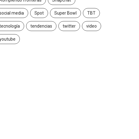
Rompiendo fronteras
Snapchat
social media
Spot
Super Bowl
TBT
tecnología
tendencias
twitter
video
youtube