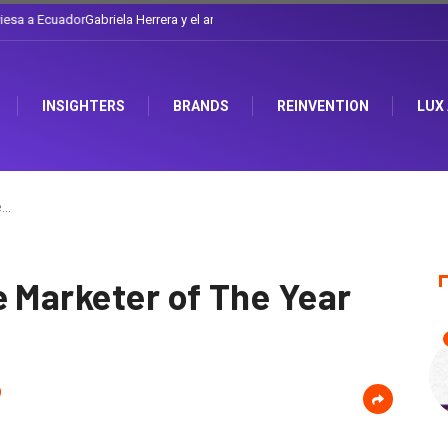
l sombrero en Corporación Favorita
INSIGHTERS
BRANDS
REINVENTION
LUX
e…
e Marketer of The Year
9