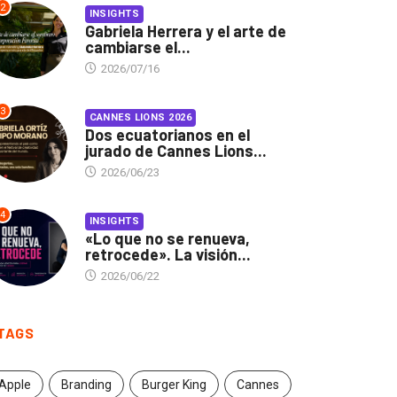
2
INSIGHTS
Gabriela Herrera y el arte de
cambiarse el...
2026/07/16
3
CANNES LIONS 2026
Dos ecuatorianos en el
jurado de Cannes Lions...
2026/06/23
4
INSIGHTS
«Lo que no se renueva,
retrocede». La visión...
2026/06/22
TAGS
Apple
Branding
Burger King
Cannes