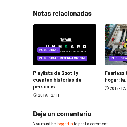
Notas relacionadas
PUBLICIDAD
PUBLICIDAD INTERNACIONAL
PUBLICIDAD
laylists de Spotify
Fearless Girl tiene un nue
uentan historias de
hogar: la...
ersonas...
2018/12/10
2018/12/11
Deja un comentario
You must be
logged in
to post a comment.