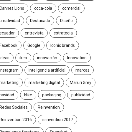
Cannes Lions
coca-cola
comercial
creatividad
Destacado
Diseño
ecuador
entrevista
estrategia
Facebook
Google
Iconic brands
Ideas
ikea
innovación
Innovation
Instagram
inteligencia artificial
marcas
marketing
marketing digital
Maruri Grey
navidad
Nike
packaging
publicidad
Redes Sociales
Reinvention
Reinvention 2016
reinvention 2017