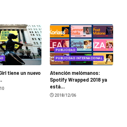
PUBLICIDAD
PUBLICIDAD
PUBLICIDAD INTERNACIONAL
PUBLICIDAD INTERNAC
vo
Atención melómanos:
Playlists de Spotif
Spotify Wrapped 2018 ya
cuentan historias
está...
personas...
2018/12/06
2018/12/11