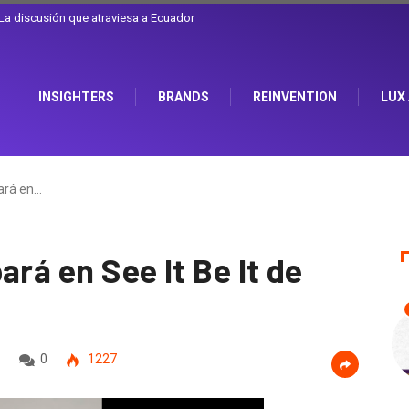
el sombrero en Corporación Favorita
INSIGHTERS
BRANDS
REINVENTION
LUX
pará en…
ará en See It Be It de
0
1227