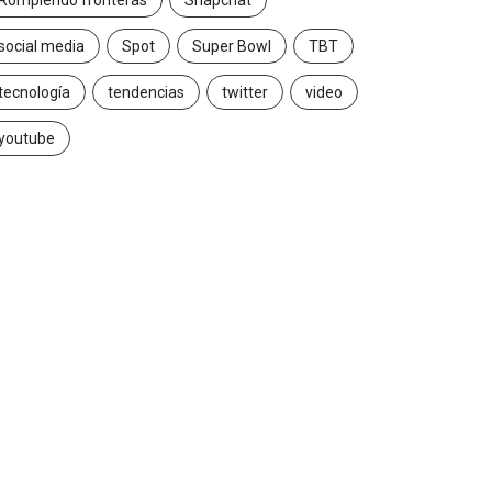
Rompiendo fronteras
Snapchat
social media
Spot
Super Bowl
TBT
tecnología
tendencias
twitter
video
youtube