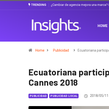
a discusión que atraviesa a Ecuador
Gabriela Herrera y el arte de cambiarse 
TRENDING
HOME
Home
Publicidad
Ecuatoriana partici
Ecuatoriana particip
Cannes 2018
2018/05/11
PUBLICIDAD
PUBLICIDAD LOCAL