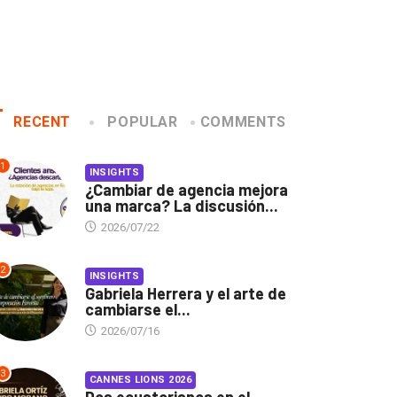
RECENT
POPULAR
COMMENTS
1
INSIGHTS
¿Cambiar de agencia mejora
una marca? La discusión...
2026/07/22
2
INSIGHTS
Gabriela Herrera y el arte de
cambiarse el...
2026/07/16
3
CANNES LIONS 2026
Dos ecuatorianos en el