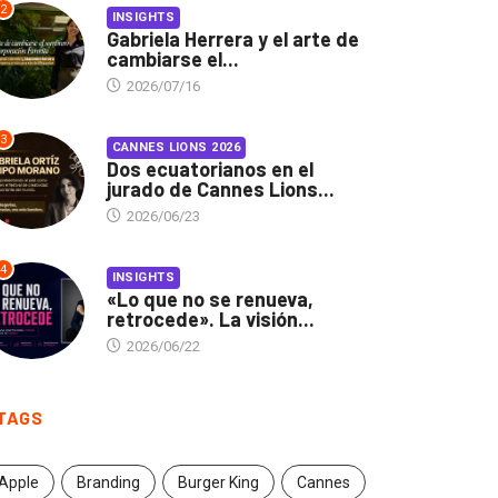
2
INSIGHTS
Gabriela Herrera y el arte de
cambiarse el...
2026/07/16
3
CANNES LIONS 2026
Dos ecuatorianos en el
jurado de Cannes Lions...
2026/06/23
4
INSIGHTS
«Lo que no se renueva,
retrocede». La visión...
2026/06/22
TAGS
Apple
Branding
Burger King
Cannes