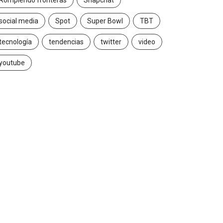
Rompiendo fronteras
Snapchat
social media
Spot
Super Bowl
TBT
tecnología
tendencias
twitter
video
youtube