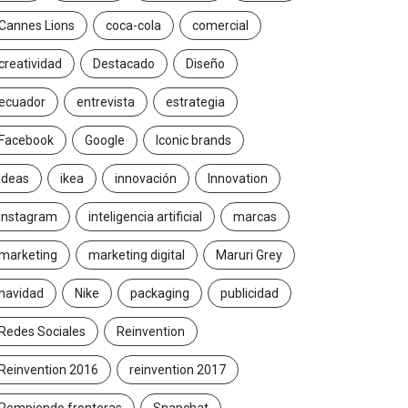
Cannes Lions
coca-cola
comercial
creatividad
Destacado
Diseño
ecuador
entrevista
estrategia
Facebook
Google
Iconic brands
Ideas
ikea
innovación
Innovation
Instagram
inteligencia artificial
marcas
marketing
marketing digital
Maruri Grey
navidad
Nike
packaging
publicidad
Redes Sociales
Reinvention
Reinvention 2016
reinvention 2017