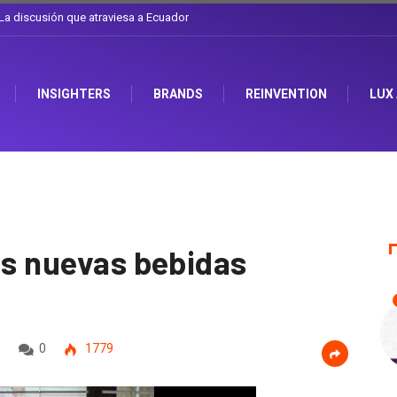
l sombrero en Corporación Favorita
INSIGHTERS
BRANDS
REINVENTION
LUX
us nuevas bebidas
0
1779