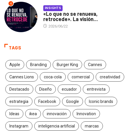
4
INSIGHTS
«Lo que no se renueva,
retrocede». La visión...
2026/06/22
TAGS
Apple
Branding
Burger King
Cannes
Cannes Lions
coca-cola
comercial
creatividad
Destacado
Diseño
ecuador
entrevista
estrategia
Facebook
Google
Iconic brands
Ideas
ikea
innovación
Innovation
Instagram
inteligencia artificial
marcas