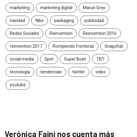
marketing
marketing digital
Maruri Grey
navidad
Nike
packaging
publicidad
Redes Sociales
Reinvention
Reinvention 2016
reinvention 2017
Rompiendo fronteras
Snapchat
social media
Spot
Super Bowl
TBT
tecnología
tendencias
twitter
video
youtube
Verónica Faini nos cuenta más