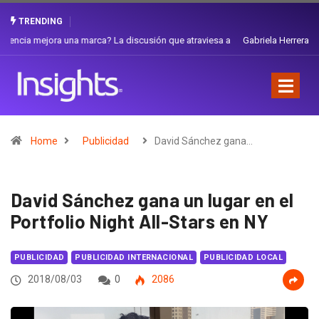
TRENDING
Gabriela Herrera y el arte de cambiarse el sombrero en Corporación
Favorita
Home
Publicidad
David Sánchez gana…
David Sánchez gana un lugar en el
Portfolio Night All-Stars en NY
PUBLICIDAD
PUBLICIDAD INTERNACIONAL
PUBLICIDAD LOCAL
2018/08/03
0
2086