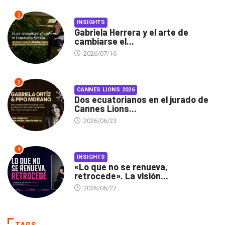
2
INSIGHTS
Gabriela Herrera y el arte de
cambiarse el...
2026/07/16
3
CANNES LIONS 2026
Dos ecuatorianos en el jurado de
Cannes Lions...
2026/06/23
4
INSIGHTS
«Lo que no se renueva,
retrocede». La visión...
2026/06/22
TAGS