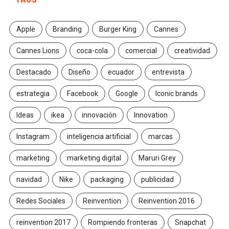
Apple
Branding
Burger King
Cannes
Cannes Lions
coca-cola
comercial
creatividad
Destacado
Diseño
ecuador
entrevista
estrategia
Facebook
Google
Iconic brands
Ideas
ikea
innovación
Innovation
Instagram
inteligencia artificial
marcas
marketing
marketing digital
Maruri Grey
navidad
Nike
packaging
publicidad
Redes Sociales
Reinvention
Reinvention 2016
reinvention 2017
Rompiendo fronteras
Snapchat