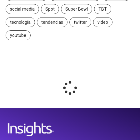
social media
Spot
Super Bowl
TBT
tecnología
tendencias
twitter
video
youtube