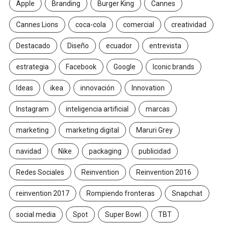
Apple
Branding
Burger King
Cannes
Cannes Lions
coca-cola
comercial
creatividad
Destacado
Diseño
ecuador
entrevista
estrategia
Facebook
Google
Iconic brands
Ideas
ikea
innovación
Innovation
Instagram
inteligencia artificial
marcas
marketing
marketing digital
Maruri Grey
navidad
Nike
packaging
publicidad
Redes Sociales
Reinvention
Reinvention 2016
reinvention 2017
Rompiendo fronteras
Snapchat
social media
Spot
Super Bowl
TBT