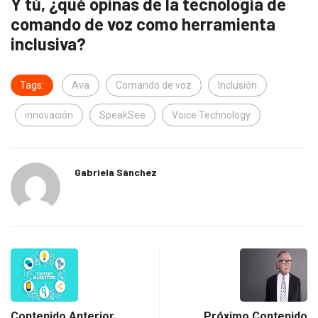
Y tú, ¿qué opinas de la tecnología de
comando de voz como herramienta
inclusiva?
Tags:
Ava
Comando de voz
Inclusión
innovación
SpeakSee
Voice Technology
Gabriela Sánchez
Contenido Anterior
Próximo Contenido