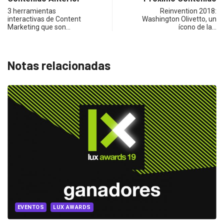
3 herramientas
Reinvention 2018:
interactivas de Content
Washington Olivetto, un
Marketing que son…
ícono de la…
Notas relacionadas
EVENTOS
LUX AWARDS