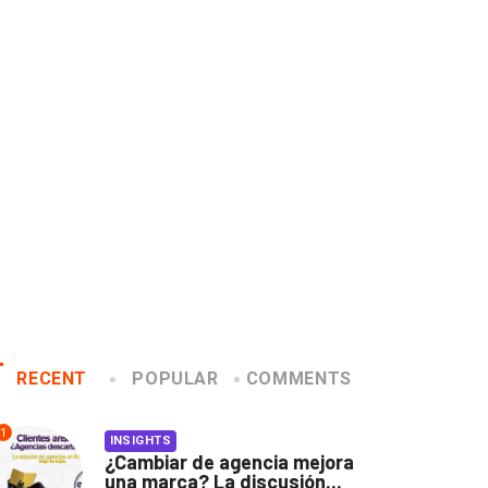
Insights Switch: Nathalia Madrigal cambió
Conoce a los ganador
la publicidad por la música
Lux Awards 2019
2020/01/14
2019/12/04
RECENT
POPULAR
COMMENTS
1
INSIGHTS
¿Cambiar de agencia mejora
una marca? La discusión...