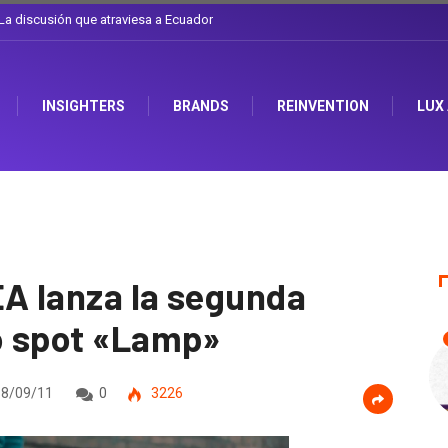
l sombrero en Corporación Favorita
INSIGHTERS
BRANDS
REINVENTION
LUX
EA lanza la segunda
co spot «Lamp»
8/09/11
0
3226