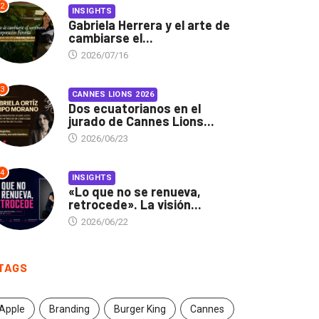
2
INSIGHTS
Gabriela Herrera y el arte de
cambiarse el...
2026/07/16
3
CANNES LIONS 2026
Dos ecuatorianos en el
jurado de Cannes Lions...
2026/06/23
4
INSIGHTS
«Lo que no se renueva,
retrocede». La visión...
2026/06/22
TAGS
Apple
Branding
Burger King
Cannes