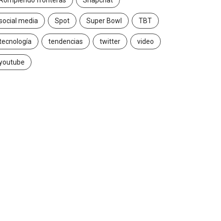
Rompiendo fronteras
Snapchat
social media
Spot
Super Bowl
TBT
tecnología
tendencias
twitter
video
youtube