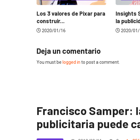
s de Pixar para
Insights Switch: Nathalia Madrigal 
Conoc
la publicidad por la música
Lux 
2020/01/14
2019
Deja un comentario
You must be
logged in
to post a comment.
Francisco Samper: l
publicitaria puede 