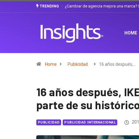
Gabriela Herrera y el arte de cambiarse e
TRENDING
HOME
Home
Publicidad
16 años después,…
16 años después, IK
parte de su históri
201
PUBLICIDAD
PUBLICIDAD INTERNACIONAL