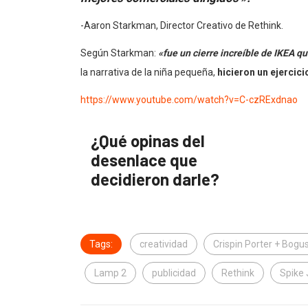
-Aaron Starkman, Director Creativo de Rethink.
Según Starkman:
«fue un cierre increíble de IKEA qu
la narrativa de la niña pequeña,
hicieron un ejercic
https://www.youtube.com/watch?v=C-czRExdnao
¿Qué opinas del
desenlace que
decidieron darle?
Tags:
creatividad
Crispin Porter + Bogu
Lamp 2
publicidad
Rethink
Spike