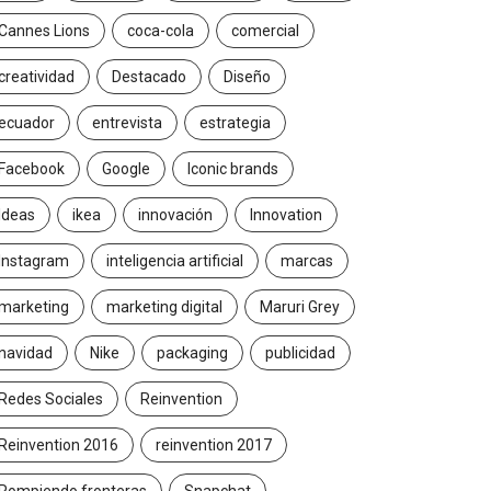
Cannes Lions
coca-cola
comercial
creatividad
Destacado
Diseño
ecuador
entrevista
estrategia
Facebook
Google
Iconic brands
Ideas
ikea
innovación
Innovation
Instagram
inteligencia artificial
marcas
marketing
marketing digital
Maruri Grey
navidad
Nike
packaging
publicidad
Redes Sociales
Reinvention
Reinvention 2016
reinvention 2017