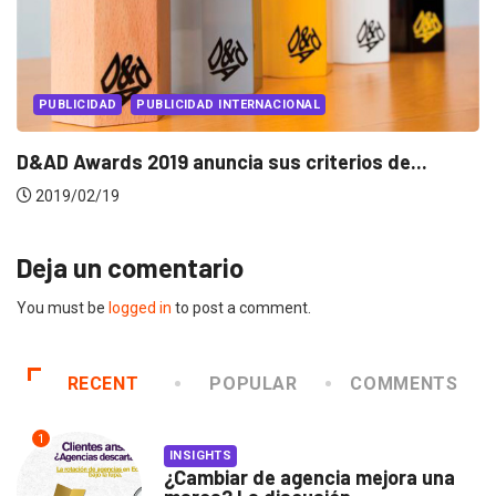
PUBLICIDAD
PUBLICIDAD INTERNACIONAL
Walmart revive a los carros más icónicos...
2019/01/08
Deja un comentario
You must be
logged in
to post a comment.
RECENT
POPULAR
COMMENTS
1
INSIGHTS
¿Cambiar de agencia mejora una