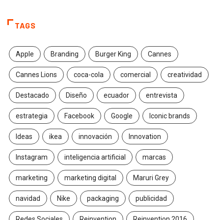
TAGS
Apple
Branding
Burger King
Cannes
Cannes Lions
coca-cola
comercial
creatividad
Destacado
Diseño
ecuador
entrevista
estrategia
Facebook
Google
Iconic brands
Ideas
ikea
innovación
Innovation
Instagram
inteligencia artificial
marcas
marketing
marketing digital
Maruri Grey
navidad
Nike
packaging
publicidad
Redes Sociales
Reinvention
Reinvention 2016