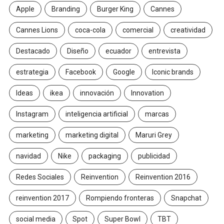
Apple
Branding
Burger King
Cannes
Cannes Lions
coca-cola
comercial
creatividad
Destacado
Diseño
ecuador
entrevista
estrategia
Facebook
Google
Iconic brands
Ideas
ikea
innovación
Innovation
Instagram
inteligencia artificial
marcas
marketing
marketing digital
Maruri Grey
navidad
Nike
packaging
publicidad
Redes Sociales
Reinvention
Reinvention 2016
reinvention 2017
Rompiendo fronteras
Snapchat
social media
Spot
Super Bowl
TBT