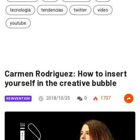
tecnología
tendencias
twitter
video
youtube
Carmen Rodriguez: How to insert
yourself in the creative bubble
2018/10/25
0
1737
REINVENTION