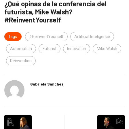
¿Qué opinas de la conferencia del
futurista, Mike Walsh?
#ReinventYourself
Tags:
#ReinventYourself
Artificial Inteligence
Automation
Futurist
Innovation
Mike Walsh
Reinvention
Gabriela Sánchez