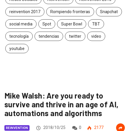
reinvention 2017
Rompiendo fronteras
Snapchat
social media
Spot
Super Bowl
TBT
tecnología
tendencias
twitter
video
youtube
Mike Walsh: Are you ready to
survive and thrive in an age of AI,
automations and algorithms
2018/10/25
0
2177
REINVENTION