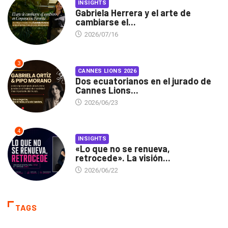
INSIGHTS
Gabriela Herrera y el arte de
cambiarse el...
2026/07/16
3
CANNES LIONS 2026
Dos ecuatorianos en el jurado de
Cannes Lions...
2026/06/23
4
INSIGHTS
«Lo que no se renueva,
retrocede». La visión...
2026/06/22
TAGS