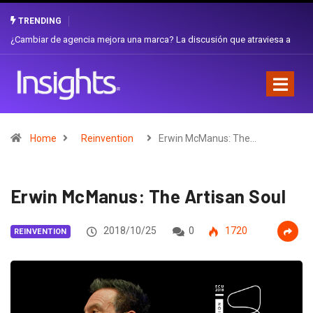
TRENDING
Gabriela Herrera y el arte de cambiarse el sombrero en Corporación
Favorita
Home
Reinvention
Erwin McManus: The…
Erwin McManus: The Artisan Soul
2018/10/25
0
1720
REINVENTION