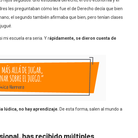
 hijos seguidos: uno estudiaba derecho, el otro economía y el
dres les preguntaban cómo les fue el de Derecho decía que bien
ano; el segundo también afirmaba que bien, pero tenían clases
 jugué.
 mi escuela era seria. Y r
ápidamente, se dieron cuenta de
ia lúdica, no hay aprendizaje.
De esta forma, salen al mundo a
esional, has recibido múltiples