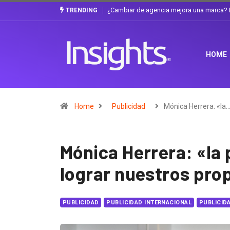
Gabriela Herrera y el arte de cambiarse e
TRENDING
HOME
Home
Publicidad
Mónica Herrera: «la
Mónica Herrera: «la 
lograr nuestros pro
PUBLICIDAD
PUBLICIDAD INTERNACIONAL
PUBLICID