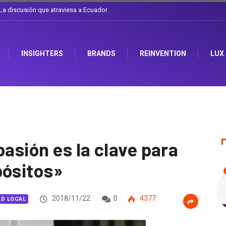
l sombrero en Corporación Favorita
INSIGHTERS
BRANDS
REINVENTION
LUX
…
pasión es la clave para
pósitos»
2018/11/22
0
4377
AD LOCAL