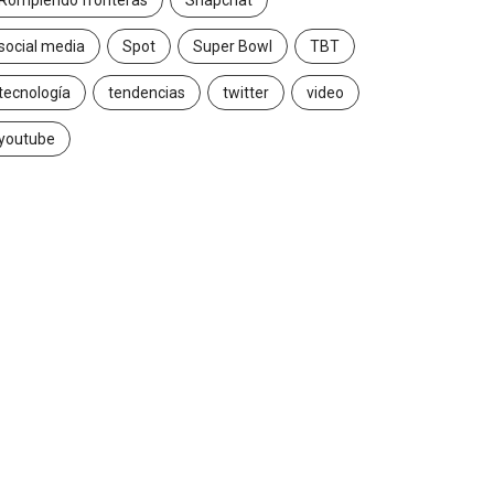
Rompiendo fronteras
Snapchat
social media
Spot
Super Bowl
TBT
tecnología
tendencias
twitter
video
youtube