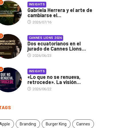
2
INSIGHTS
Gabriela Herrera y el arte de
cambiarse el...
2026/07/16
3
CANNES LIONS 2026
Dos ecuatorianos en el
jurado de Cannes Lions...
2026/06/23
4
INSIGHTS
«Lo que no se renueva,
retrocede». La visión...
2026/06/22
TAGS
Apple
Branding
Burger King
Cannes