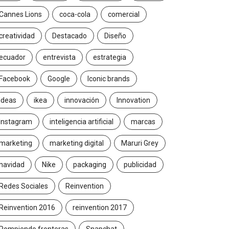
Cannes Lions
coca-cola
comercial
creatividad
Destacado
Diseño
ecuador
entrevista
estrategia
Facebook
Google
Iconic brands
Ideas
ikea
innovación
Innovation
Instagram
inteligencia artificial
marcas
marketing
marketing digital
Maruri Grey
navidad
Nike
packaging
publicidad
Redes Sociales
Reinvention
Reinvention 2016
reinvention 2017