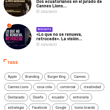
Dos ecuatorianos en el jurado de
Cannes Lions...
2026/06/23
4
INSIGHTS
«Lo que no se renueva,
retrocede». La visión...
2026/06/22
TAGS
Apple
Branding
Burger King
Cannes
Cannes Lions
coca-cola
comercial
creatividad
Destacado
Diseño
ecuador
entrevista
estrategia
Facebook
Google
Iconic brands