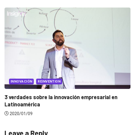
NOVACIÓN
REINVENTION
EV
rdades sobre la innovación empresarial en
Cono
inoamérica
20
20/01/09
Leave a Reply