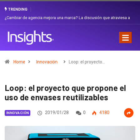
TRENDING
Gabriela Herrera y el arte de cambiarse el sombrero en Corporación
Favorita
Home
Innovación
Loop: el proyecto…
Loop: el proyecto que propone el
uso de envases reutilizables
2019/01/28
0
4180
INNOVACIÓN