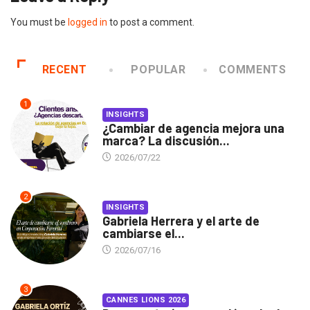
You must be
logged in
to post a comment.
RECENT
POPULAR
COMMENTS
1
INSIGHTS
¿Cambiar de agencia mejora una
marca? La discusión...
2026/07/22
2
INSIGHTS
Gabriela Herrera y el arte de
cambiarse el...
2026/07/16
3
CANNES LIONS 2026