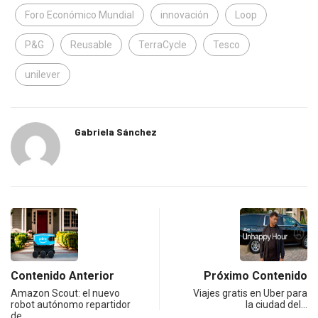
Foro Económico Mundial
innovación
Loop
P&G
Reusable
TerraCycle
Tesco
unilever
Gabriela Sánchez
Contenido Anterior
Próximo Contenido
Amazon Scout: el nuevo
Viajes gratis en Uber para
robot autónomo repartidor
la ciudad del…
de…