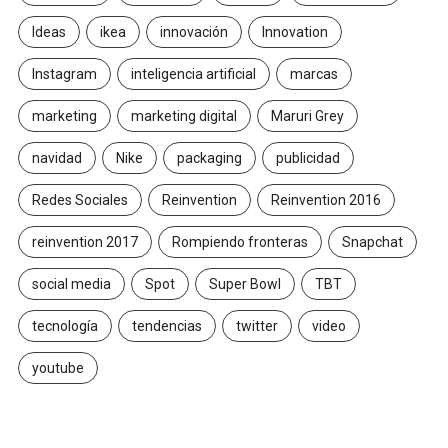
Ideas
ikea
innovación
Innovation
Instagram
inteligencia artificial
marcas
marketing
marketing digital
Maruri Grey
navidad
Nike
packaging
publicidad
Redes Sociales
Reinvention
Reinvention 2016
reinvention 2017
Rompiendo fronteras
Snapchat
social media
Spot
Super Bowl
TBT
tecnología
tendencias
twitter
video
youtube