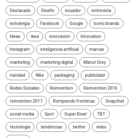
Destacado
Diseño
ecuador
entrevista
estrategia
Facebook
Google
Iconic brands
Ideas
ikea
innovación
Innovation
Instagram
inteligencia artificial
marcas
marketing
marketing digital
Maruri Grey
navidad
Nike
packaging
publicidad
Redes Sociales
Reinvention
Reinvention 2016
reinvention 2017
Rompiendo fronteras
Snapchat
social media
Spot
Super Bowl
TBT
tecnología
tendencias
twitter
video