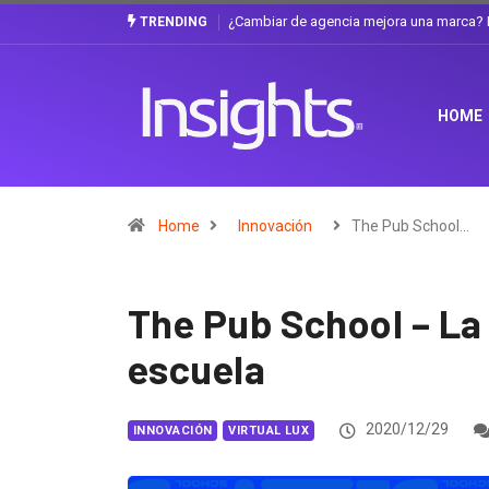
Gabriela Herrera y el arte de cambiarse e
TRENDING
HOME
Home
Innovación
The Pub School…
The Pub School – La
escuela
2020/12/29
INNOVACIÓN
VIRTUAL LUX