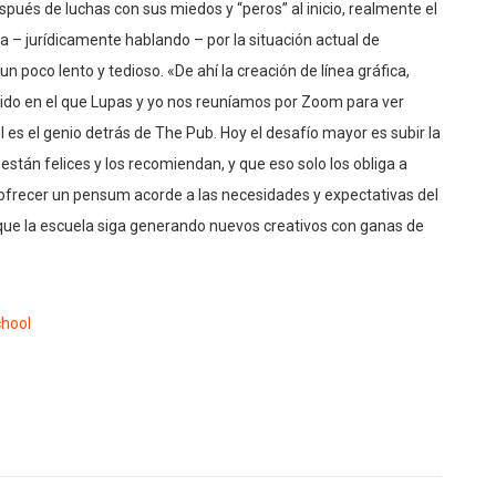
ués de luchas con sus miedos y “peros” al inicio, realmente el
 – jurídicamente hablando – por la situación actual de
 poco lento y tedioso. «De ahí la creación de línea gráfica,
tido en el que Lupas y yo nos reuníamos por Zoom para ver
l es el genio detrás de The Pub. Hoy el desafío mayor es subir la
tán felices y los recomiendan, y que eso solo los obliga a
frecer un pensum acorde a las necesidades y expectativas del
ue la escuela siga generando nuevos creativos con ganas de
hool