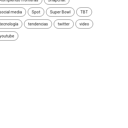
Rompiendo fronteras
Snapchat
social media
Spot
Super Bowl
TBT
tecnología
tendencias
twitter
video
youtube