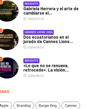
2
INSIGHTS
Gabriela Herrera y el arte de
cambiarse el...
2026/07/16
3
CANNES LIONS 2026
Dos ecuatorianos en el
jurado de Cannes Lions...
2026/06/23
4
INSIGHTS
«Lo que no se renueva,
retrocede». La visión...
2026/06/22
TAGS
Apple
Branding
Burger King
Cannes