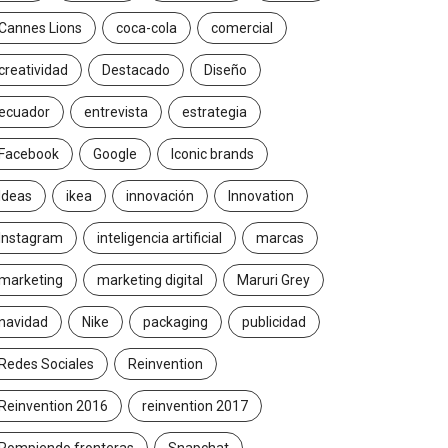
Cannes Lions
coca-cola
comercial
creatividad
Destacado
Diseño
ecuador
entrevista
estrategia
Facebook
Google
Iconic brands
Ideas
ikea
innovación
Innovation
Instagram
inteligencia artificial
marcas
marketing
marketing digital
Maruri Grey
navidad
Nike
packaging
publicidad
Redes Sociales
Reinvention
Reinvention 2016
reinvention 2017