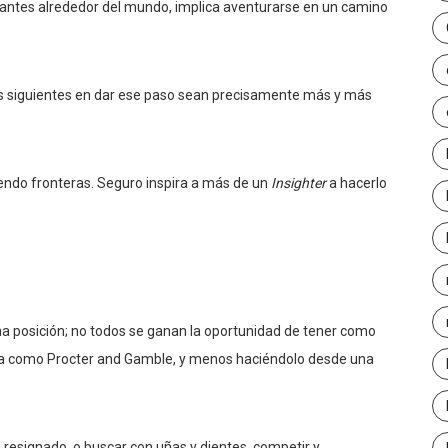
vantes alrededor del mundo, implica aventurarse en un camino
s siguientes en dar ese paso sean precisamente más y más
endo fronteras. Seguro inspira a más de un
Insighter
a hacerlo
 posición; no todos se ganan la oportunidad de tener como
nta como Procter and Gamble, y menos haciéndolo desde una
 resignado, o buscar con uñas y dientes, competir y