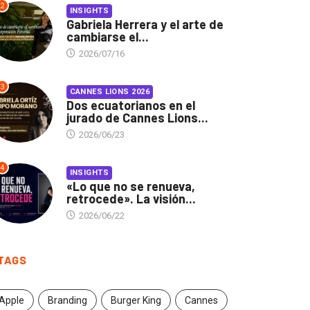
2
INSIGHTS
Gabriela Herrera y el arte de
cambiarse el...
2026/07/16
3
CANNES LIONS 2026
Dos ecuatorianos en el
jurado de Cannes Lions...
2026/06/23
4
INSIGHTS
«Lo que no se renueva,
retrocede». La visión...
2026/06/22
TAGS
Apple
Branding
Burger King
Cannes