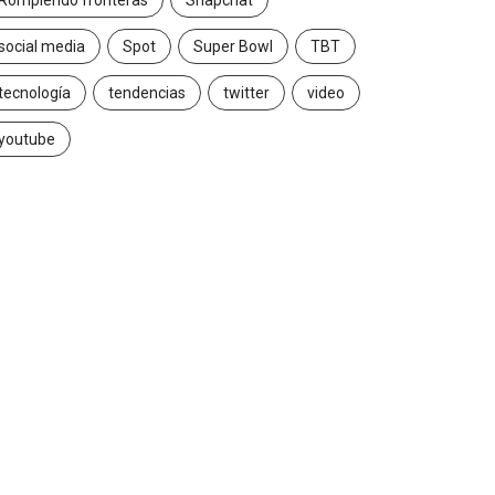
Rompiendo fronteras
Snapchat
social media
Spot
Super Bowl
TBT
tecnología
tendencias
twitter
video
youtube