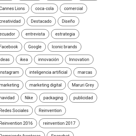
Cannes Lions
coca-cola
comercial
creatividad
Destacado
Diseño
ecuador
entrevista
estrategia
Facebook
Google
Iconic brands
Ideas
ikea
innovación
Innovation
Instagram
inteligencia artificial
marcas
marketing
marketing digital
Maruri Grey
navidad
Nike
packaging
publicidad
Redes Sociales
Reinvention
Reinvention 2016
reinvention 2017