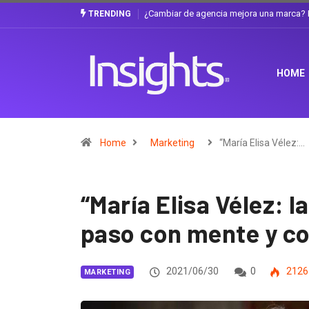
Gabriela Herrera y el arte de cambiarse e
TRENDING
HOME
Home
Marketing
“María Elisa Vélez:…
“María Elisa Vélez: 
paso con mente y co
2021/06/30
0
2126
MARKETING