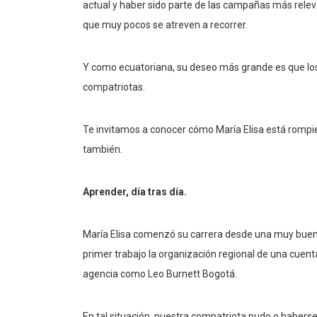
actual y haber sido parte de las campañas más rele
que muy pocos se atreven a recorrer.
Y como ecuatoriana, su deseo más grande es que lo
compatriotas.
Te invitamos a conocer cómo María Elisa está rompi
también.
Aprender, día tras día.
María Elisa comenzó su carrera desde una muy buena
primer trabajo la organización regional de una cue
agencia como Leo Burnett Bogotá.
En tal situación, nuestra compatriota pudo o haberse