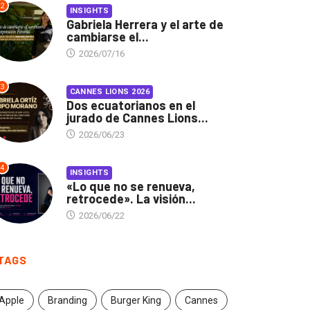
2
INSIGHTS
Gabriela Herrera y el arte de
cambiarse el...
2026/07/16
3
CANNES LIONS 2026
Dos ecuatorianos en el
jurado de Cannes Lions...
2026/06/23
4
INSIGHTS
«Lo que no se renueva,
retrocede». La visión...
2026/06/22
TAGS
Apple
Branding
Burger King
Cannes