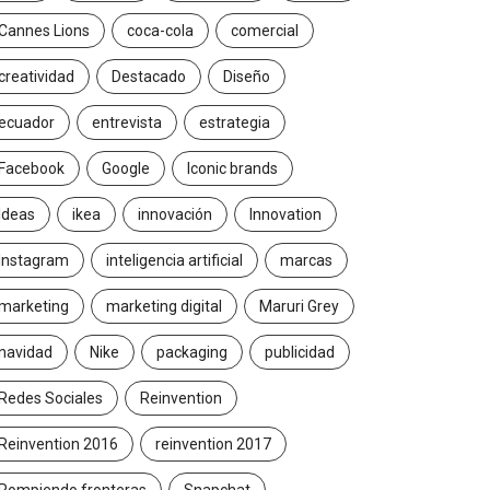
Cannes Lions
coca-cola
comercial
creatividad
Destacado
Diseño
ecuador
entrevista
estrategia
Facebook
Google
Iconic brands
Ideas
ikea
innovación
Innovation
Instagram
inteligencia artificial
marcas
marketing
marketing digital
Maruri Grey
navidad
Nike
packaging
publicidad
Redes Sociales
Reinvention
Reinvention 2016
reinvention 2017