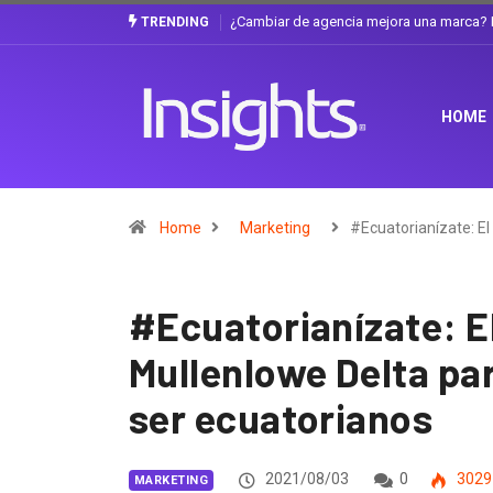
Gabriela Herrera y el arte de cambiarse e
TRENDING
HOME
Home
Marketing
#Ecuatorianízate: El
#Ecuatorianízate: El
Mullenlowe Delta par
ser ecuatorianos
2021/08/03
0
3029
MARKETING