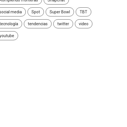
Rompiendo fronteras
Snapchat
social media
Spot
Super Bowl
TBT
tecnología
tendencias
twitter
video
youtube