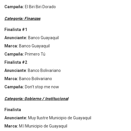
Campa
ña:
El Biri Biri Dorado
Categoría: Finanzas
Finalista #1
Anunciante:
Banco Guayaquil
Marca:
Banco Guayaquil
Campa
ña:
Primero Tú
Finalista #2
Anunciante
: Banco Bolivariano
Marca:
Banco Bolivariano
Campa
ña:
Don’
t stop me now
Categoría: Gobierno / Institucional
Finalista
Anunciante:
Muy Ilustre Municipio de Guayaquil
Marca:
M.I Municipio de Guayaquil