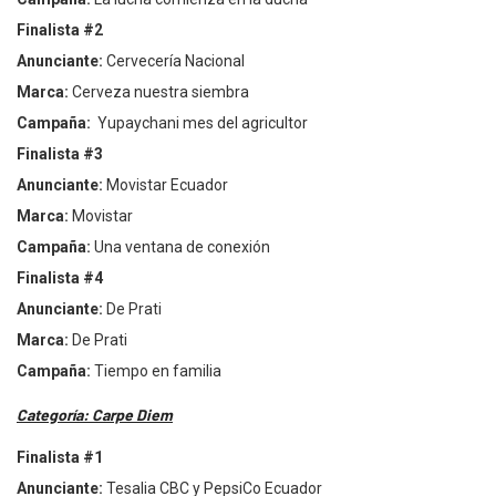
Finalista #2
Anunciante:
Cervecerí
a Nacional
Marca:
Cerveza nuestra siembra
Campa
ña:
Yupaychani mes del agricultor
Finalista #3
Anunciante:
Movistar Ecuador
Marca:
Movistar
Campa
ña:
Una ventana de conexión
Finalista #4
Anunciante:
De Prati
Marca:
De Prati
Campa
ña:
Tiempo en familia
Categorí
a: Carpe Diem
Finalista #1
Anunciante:
Tesalia CBC
y PepsiCo Ecuador