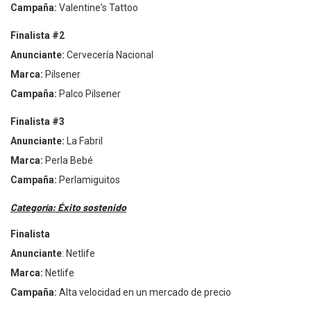
Campa
ña:
Valentine
’s Tattoo
Finalista #2
Anunciante:
Cervecerí
a Nacional
Marca:
Pilsener
Campa
ña:
Palco Pilsener
Finalista #3
Anunciante:
La Fabril
Marca:
Perla Beb
é
Campa
ña:
Perlamiguitos
Categoría:
É
xito sostenido
Finalista
Anunciante
: Netlife
Marca:
Netlife
Campa
ña:
Alta velocidad en un mercado de precio