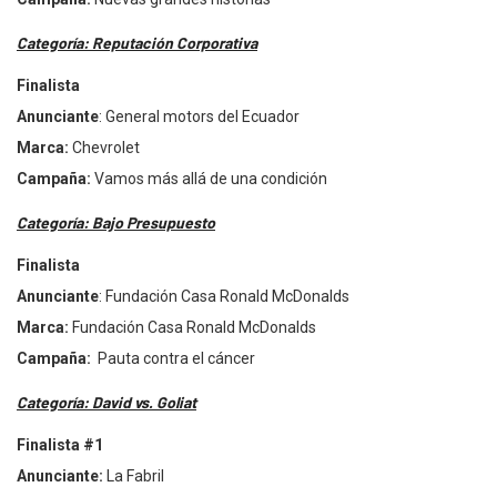
Categoría: Reputació
n Corporativa
Finalista
Anunciante
: General motors del Ecuador
Marca:
Chevrolet
Campa
ña:
Vamos má
s all
á de una condición
Categoría: Bajo Presupuesto
Finalista
Anunciante
: Fundació
n Casa Ronald McDonalds
Marca:
Fundació
n Casa Ronald McDonalds
Campa
ña:
Pauta contra el cáncer
Categoría: David vs. Goliat
Finalista #1
Anunciante:
La Fabril