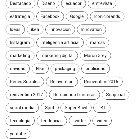
Destacado
Diseño
ecuador
entrevista
estrategia
Facebook
Google
Iconic brands
Ideas
ikea
innovación
Innovation
Instagram
inteligencia artificial
marcas
marketing
marketing digital
Maruri Grey
navidad
Nike
packaging
publicidad
Redes Sociales
Reinvention
Reinvention 2016
reinvention 2017
Rompiendo fronteras
Snapchat
social media
Spot
Super Bowl
TBT
tecnología
tendencias
twitter
video
youtube