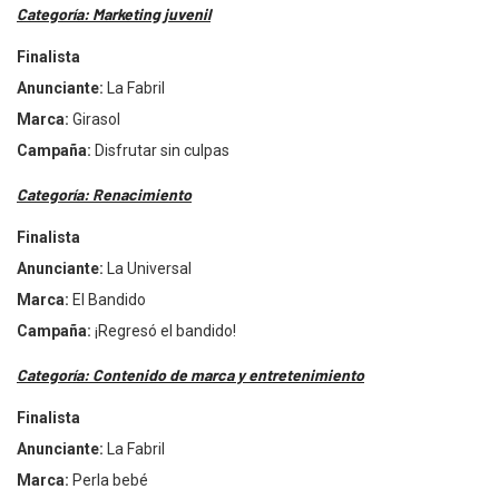
Categorí
a: Marketing juvenil
Finalista
Anunciante:
La Fabril
Marca:
Girasol
Campa
ña:
Disfrutar sin culpas
Categorí
a: Renacimiento
Finalista
Anunciante:
La Universal
Marca:
El Bandido
Campa
ña:
¡
Regres
ó el bandido!
Categoría: Contenido de marca y entretenimiento
Finalista
Anunciante:
La Fabril
Marca:
Perla beb
é