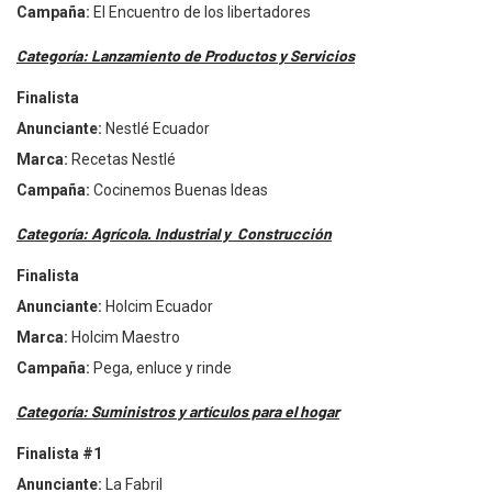
Campa
ña:
El Encuentro de los libertadores
Categoría: Lanzamiento de Productos y Servicios
Finalista
Anunciante:
Nestl
é
Ecuador
Marca:
Recetas Nestl
é
Campa
ña:
Cocinemos Buenas Ideas
Categoría: Agrícola. Industrial y Construcción
Finalista
Anunciante:
Holcim Ecuador
Marca:
Holcim Maestro
Campa
ña:
Pega, enluce y rinde
Categoría: Suministros y artículos para el hogar
Finalista #1
Anunciante:
La Fabril