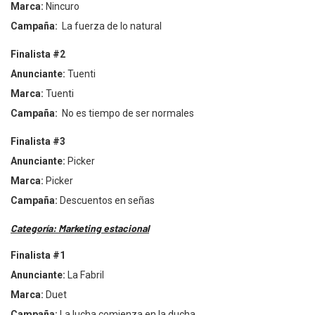
Marca:
Nincuro
Campa
ña:
La fuerza de lo natural
Finalista #2
Anunciante:
Tuenti
Marca:
Tuenti
Campa
ña:
No es tiempo de ser normales
Finalista #3
Anunciante:
Picker
Marca:
Picker
Campa
ña:
Descuentos en señas
Categorí
a: Marketing estacional
Finalista #1
Anunciante:
La Fabril
Marca:
Duet
Campa
ña:
La lucha comienza en la ducha