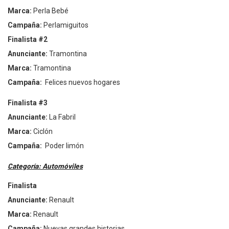
Marca:
Perla Beb
é
Campa
ña:
Perlamiguitos
Finalista #2
Anunciante:
Tramontina
Marca:
Tramontina
Campa
ña:
Felices nuevos hogares
Finalista #3
Anunciante:
La Fabril
Marca:
Cicl
ón
Campa
ña:
Poder limón
Categorí
a: Autom
óviles
Finalista
Anunciante:
Renault
Marca:
Renault
Campa
ña:
Nuevas grandes historias