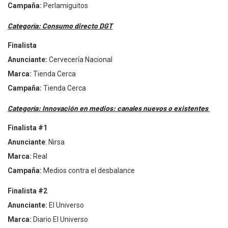
Campa
ña:
Perlamiguitos
Categorí
a: Consumo directo DGT
Finalista
Anunciante:
Cervecerí
a Nacional
Marca:
Tienda Cerca
Campa
ña:
Tienda Cerca
Categorí
a: Innovación en medios: canales nuevos o existentes
Finalista #1
Anunciante
:
Nirsa
Marca:
Real
Campa
ña:
Medios contra el desbalance
Finalista #2
Anunciante:
El Universo
Marca
:
Diario El U
niverso