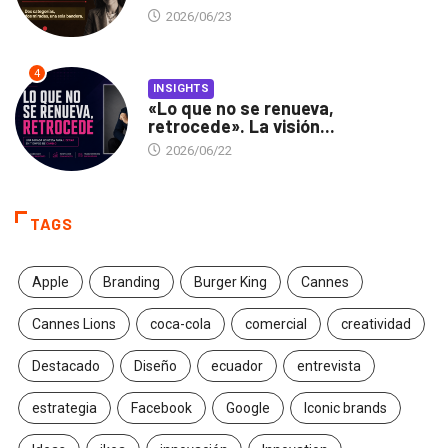
2026/06/23
4
INSIGHTS
«Lo que no se renueva,
retrocede». La visión...
2026/06/22
TAGS
Apple
Branding
Burger King
Cannes
Cannes Lions
coca-cola
comercial
creatividad
Destacado
Diseño
ecuador
entrevista
estrategia
Facebook
Google
Iconic brands