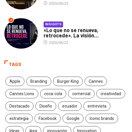
2026/06/23
4
INSIGHTS
«Lo que no se renueva,
retrocede». La visión...
2026/06/22
TAGS
Apple
Branding
Burger King
Cannes
Cannes Lions
coca-cola
comercial
creatividad
Destacado
Diseño
ecuador
entrevista
estrategia
Facebook
Google
Iconic brands
Ideas
ikea
innovación
Innovation