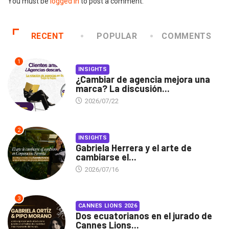
You must be
logged in
to post a comment.
RECENT
POPULAR
COMMENTS
1
INSIGHTS
¿Cambiar de agencia mejora una
marca? La discusión...
2026/07/22
2
INSIGHTS
Gabriela Herrera y el arte de
cambiarse el...
2026/07/16
3
CANNES LIONS 2026
Dos ecuatorianos en el jurado de
Cannes Lions...