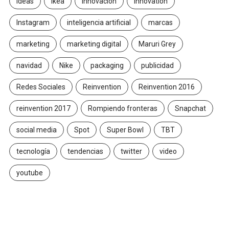
Ideas
ikea
innovación
Innovation
Instagram
inteligencia artificial
marcas
marketing
marketing digital
Maruri Grey
navidad
Nike
packaging
publicidad
Redes Sociales
Reinvention
Reinvention 2016
reinvention 2017
Rompiendo fronteras
Snapchat
social media
Spot
Super Bowl
TBT
tecnología
tendencias
twitter
video
youtube