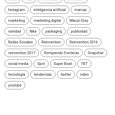
Instagram
inteligencia artificial
marcas
marketing
marketing digital
Maruri Grey
navidad
Nike
packaging
publicidad
Redes Sociales
Reinvention
Reinvention 2016
reinvention 2017
Rompiendo fronteras
Snapchat
social media
Spot
Super Bowl
TBT
tecnología
tendencias
twitter
video
youtube