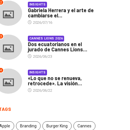
2
INSIGHTS
Gabriela Herrera y el arte de
cambiarse el...
2026/07/16
3
CANNES LIONS 2026
Dos ecuatorianos en el
jurado de Cannes Lions...
2026/06/23
4
INSIGHTS
«Lo que no se renueva,
retrocede». La visión...
2026/06/22
TAGS
Apple
Branding
Burger King
Cannes