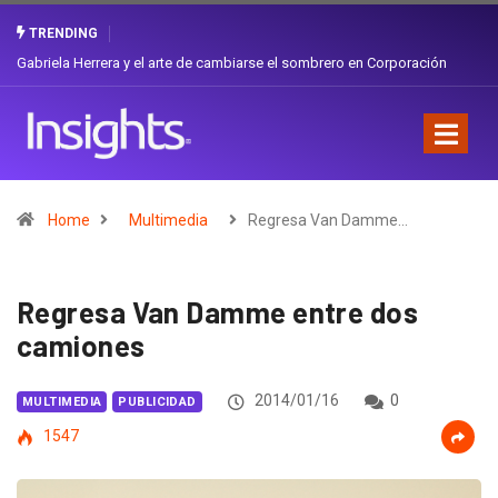
TRENDING
¿Cambiar de agencia mejora una marca? La discusión que atraviesa a
Ecuador
Home
Multimedia
Regresa Van Damme…
Regresa Van Damme entre dos
camiones
2014/01/16
0
MULTIMEDIA
PUBLICIDAD
1547