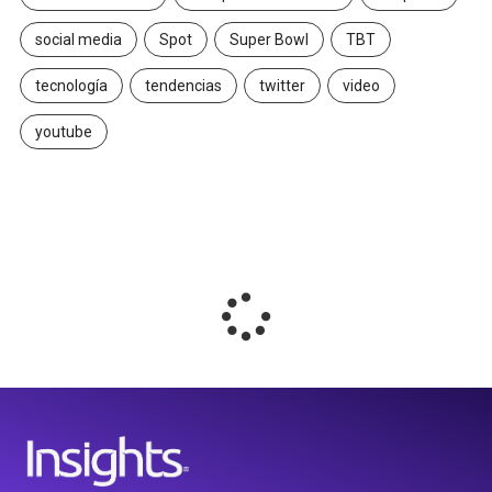
social media
Spot
Super Bowl
TBT
tecnología
tendencias
twitter
video
youtube