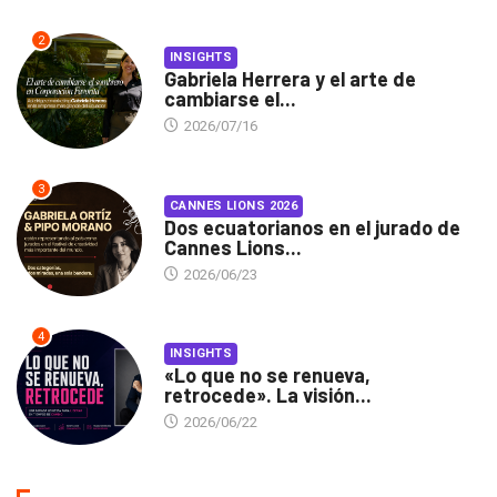
2
INSIGHTS
Gabriela Herrera y el arte de
cambiarse el...
2026/07/16
3
CANNES LIONS 2026
Dos ecuatorianos en el jurado de
Cannes Lions...
2026/06/23
4
INSIGHTS
«Lo que no se renueva,
retrocede». La visión...
2026/06/22