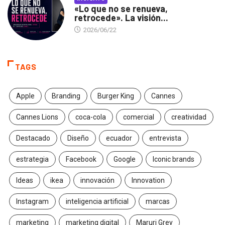
«Lo que no se renueva,
retrocede». La visión...
2026/06/22
TAGS
Apple
Branding
Burger King
Cannes
Cannes Lions
coca-cola
comercial
creatividad
Destacado
Diseño
ecuador
entrevista
estrategia
Facebook
Google
Iconic brands
Ideas
ikea
innovación
Innovation
Instagram
inteligencia artificial
marcas
marketing
marketing digital
Maruri Grey