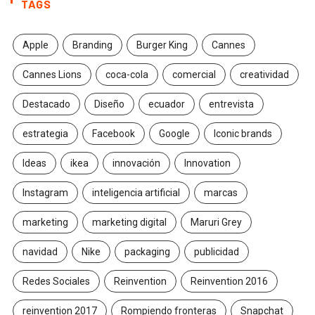
TAGS
Apple
Branding
Burger King
Cannes
Cannes Lions
coca-cola
comercial
creatividad
Destacado
Diseño
ecuador
entrevista
estrategia
Facebook
Google
Iconic brands
Ideas
ikea
innovación
Innovation
Instagram
inteligencia artificial
marcas
marketing
marketing digital
Maruri Grey
navidad
Nike
packaging
publicidad
Redes Sociales
Reinvention
Reinvention 2016
reinvention 2017
Rompiendo fronteras
Snapchat