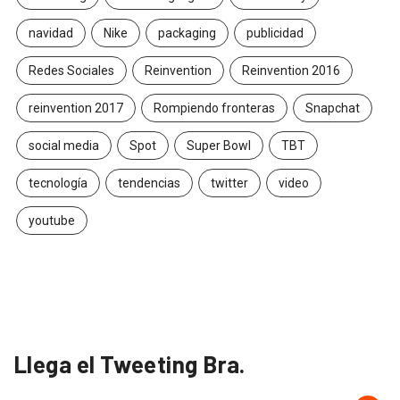
navidad
Nike
packaging
publicidad
Redes Sociales
Reinvention
Reinvention 2016
reinvention 2017
Rompiendo fronteras
Snapchat
social media
Spot
Super Bowl
TBT
tecnología
tendencias
twitter
video
youtube
Llega el Tweeting Bra.