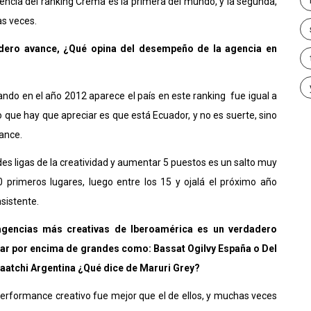
encia del ranking Crema es la primera del mundo, y la segunda,
as veces.
adero avance, ¿Qué opina del desempeño de la agencia en
ndo en el año 2012 aparece el país en este ranking fue igual a
o que hay que apreciar es que está Ecuador, y no es suerte, sino
ance.
 ligas de la creatividad y aumentar 5 puestos es un salto muy
30 primeros lugares, luego entre los 15 y ojalá el próximo año
sistente.
agencias más creativas de Iberoamérica es un verdadero
ar por encima de grandes como: Bassat Ogilvy España o Del
atchi Argentina ¿Qué dice de Maruri Grey?
performance creativo fue mejor que el de ellos, y muchas veces