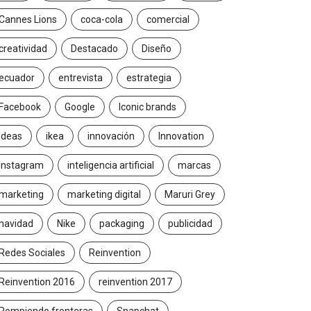
Cannes Lions
coca-cola
comercial
creatividad
Destacado
Diseño
ecuador
entrevista
estrategia
Facebook
Google
Iconic brands
Ideas
ikea
innovación
Innovation
Instagram
inteligencia artificial
marcas
marketing
marketing digital
Maruri Grey
navidad
Nike
packaging
publicidad
Redes Sociales
Reinvention
Reinvention 2016
reinvention 2017