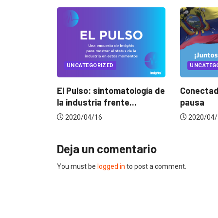
UNCATEGORIZED
UNCATE
matología de
Conectados en época de
Music m
te...
pausa
home of
2020/04/14
2020/04
Deja un comentario
You must be
logged in
to post a comment.