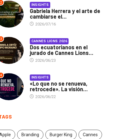
2
INSIGHTS
Gabriela Herrera y el arte de
cambiarse el...
2026/07/16
3
CANNES LIONS 2026
Dos ecuatorianos en el
jurado de Cannes Lions...
2026/06/23
4
INSIGHTS
«Lo que no se renueva,
retrocede». La visión...
2026/06/22
TAGS
Apple
Branding
Burger King
Cannes