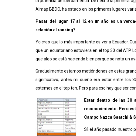
la potencia de Iberoamérica. De hecho la primera ag
Almap BBDO, ha estado en los primeros lugares vari
Pasar del lugar 17 al 12 en un año es un verd
relación al ranking?
Yo creo que lo más importante es ver a Ecuador. Cua
que un ecuatoriano estuviera en el top 30 del ATP. L
que algo se está haciendo bien porque se nota un av
Gradualmente estamos metiéndonos en estas grandes
significativo; antes mi sueño era estar entre los 
estemos en el top ten. Pero para eso hay que ser con
Estar dentro de las 30 
reconocimiento. Pero est
Campo Nazca Saatchi & Sa
Sí, el año pasado nuestro 