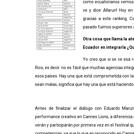
como ecuatorianos vemos 
ve y dice: ¡Maruri! Hoy e
gracias a este ranking. C
pasado fuimos superiores a
Otra cosa que llama la at
Ecuador en integrarla ¿Qu
Yo creo que si se ve esa r
Rico, es decir: no es fácil que muchas agencias inte
esos países. Hay una que está comprometida con la cr
sean malas, significa que hay una que está haciendo
Antes de finalizar el diálogo con Eduardo Mar
performance creativo en Cannes Lions, a diferencia 
verán y participarán por primera vez en el festival q
competencias; ya que lo que es reconocido en Cannes 