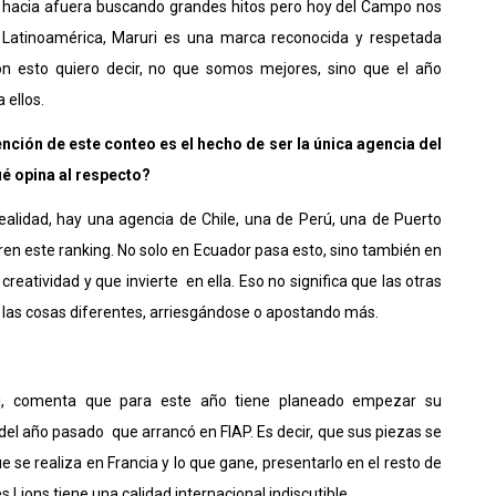
hacia afuera buscando grandes hitos pero hoy del Campo nos
n Latinoamérica, Maruri es una marca reconocida y respetada
on esto quiero decir, no que somos mejores, sino que el año
 ellos.
ención de este conteo es el hecho de ser la única agencia del
é opina al respecto?
ealidad, hay una agencia de Chile, una de Perú, una de Puerto
gren este ranking. No solo en Ecuador pasa esto, sino también en
eatividad y que invierte en ella. Eso no significa que las otras
 las cosas diferentes, arriesgándose o apostando más.
uri, comenta que para este año tiene planeado empezar su
del año pasado que arrancó en FIAP. Es decir, que sus piezas se
ue se realiza en Francia y lo que gane, presentarlo en el resto de
Lions tiene una calidad internacional indiscutible.