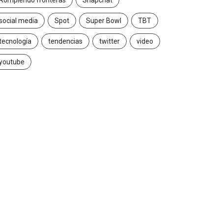
Rompiendo fronteras
Snapchat
social media
Spot
Super Bowl
TBT
tecnología
tendencias
twitter
video
youtube