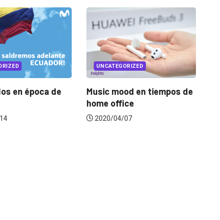
GORIZED
UNCATEGORIZED
ood en tiempos de
El Pulso: sintomatología de
C
fice
la industria frente...
p
/07
2020/04/16