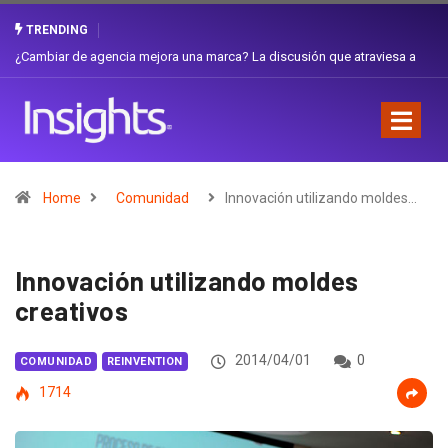
TRENDING
sa a
Gabriela Herrera y el arte de cambiarse el sombrero en Corporación
Favorita
Home
Comunidad
Innovación utilizando moldes…
Innovación utilizando moldes
creativos
2014/04/01
0
COMUNIDAD
REINVENTION
1714