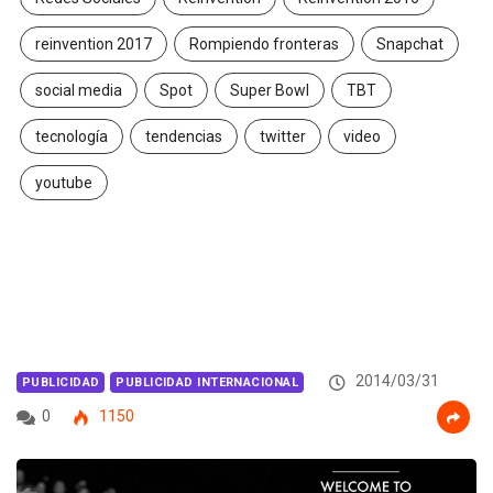
reinvention 2017
Rompiendo fronteras
Snapchat
social media
Spot
Super Bowl
TBT
tecnología
tendencias
twitter
video
youtube
2014/03/31
PUBLICIDAD
PUBLICIDAD INTERNACIONAL
0
1150