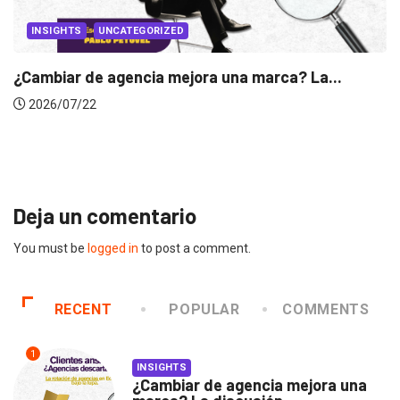
INSIGHTS
UNCATEGORIZED
Cambiar de agencia mejora una marca? La...
2026/07/22
Ga
Deja un comentario
You must be
logged in
to post a comment.
RECENT
POPULAR
COMMENTS
1
INSIGHTS
¿Cambiar de agencia mejora una