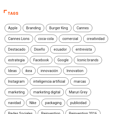
TAGS
Apple
Branding
Burger King
Cannes
Cannes Lions
coca-cola
comercial
creatividad
Destacado
Diseño
ecuador
entrevista
estrategia
Facebook
Google
Iconic brands
Ideas
ikea
innovación
Innovation
Instagram
inteligencia artificial
marcas
marketing
marketing digital
Maruri Grey
navidad
Nike
packaging
publicidad
Redes Sociales
Reinvention
Reinvention 2016