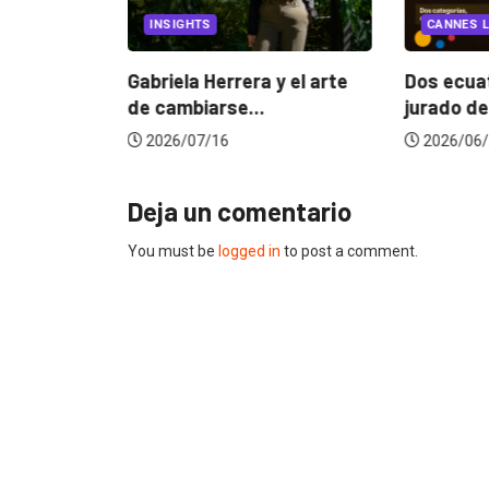
INSIGHTS
CANNES L
ncia
? La...
Gabriela Herrera y el arte
Dos ecuat
de cambiarse...
jurado de
2026/07/16
2026/06/
Deja un comentario
You must be
logged in
to post a comment.