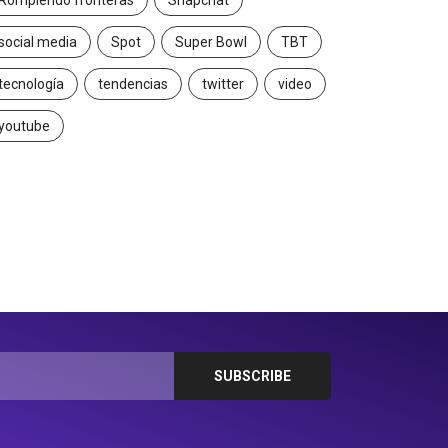
Rompiendo fronteras
Snapchat
social media
Spot
Super Bowl
TBT
tecnología
tendencias
twitter
video
youtube