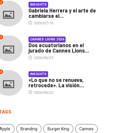
2
INSIGHTS
Gabriela Herrera y el arte de
cambiarse el...
2026/07/16
3
CANNES LIONS 2026
Dos ecuatorianos en el
jurado de Cannes Lions...
2026/06/23
4
INSIGHTS
«Lo que no se renueva,
retrocede». La visión...
2026/06/22
TAGS
Apple
Branding
Burger King
Cannes