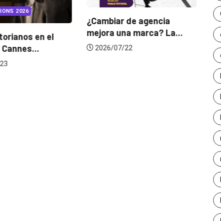
IONS 2026
¿Cambiar de agencia
mejora una marca? La...
orianos en el
Ga
 Cannes...
de
2026/07/22
23