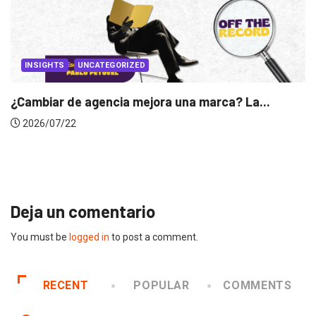
ED
ejora una marca? La...
INSIGHTS
Gabriela Herrera y el 
2026/07/16
Deja un comentario
You must be
logged in
to post a comment.
RECENT
POPULAR
COMMENTS