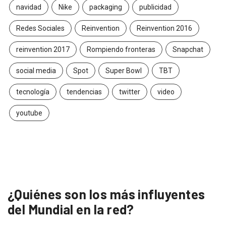
navidad
Nike
packaging
publicidad
Redes Sociales
Reinvention
Reinvention 2016
reinvention 2017
Rompiendo fronteras
Snapchat
social media
Spot
Super Bowl
TBT
tecnología
tendencias
twitter
video
youtube
¿Quiénes son los más influyentes
del Mundial en la red?