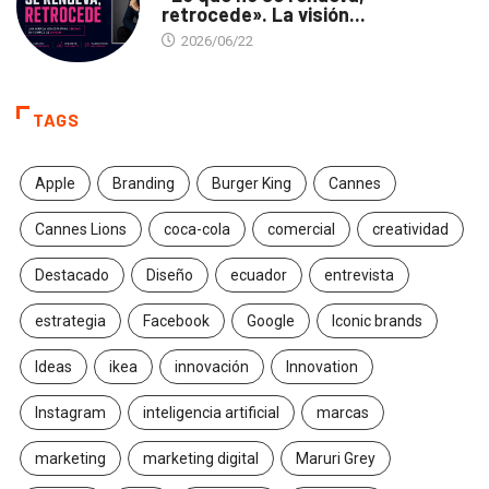
retrocede». La visión...
2026/06/22
TAGS
Apple
Branding
Burger King
Cannes
Cannes Lions
coca-cola
comercial
creatividad
Destacado
Diseño
ecuador
entrevista
estrategia
Facebook
Google
Iconic brands
Ideas
ikea
innovación
Innovation
Instagram
inteligencia artificial
marcas
marketing
marketing digital
Maruri Grey