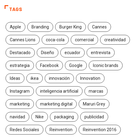
TAGS
Apple
Branding
Burger King
Cannes
Cannes Lions
coca-cola
comercial
creatividad
Destacado
Diseño
ecuador
entrevista
estrategia
Facebook
Google
Iconic brands
Ideas
ikea
innovación
Innovation
Instagram
inteligencia artificial
marcas
marketing
marketing digital
Maruri Grey
navidad
Nike
packaging
publicidad
Redes Sociales
Reinvention
Reinvention 2016