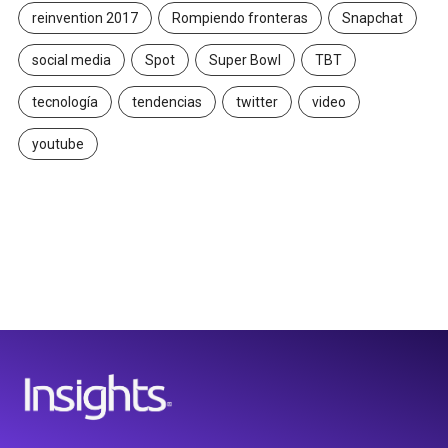
reinvention 2017
Rompiendo fronteras
Snapchat
social media
Spot
Super Bowl
TBT
tecnología
tendencias
twitter
video
youtube