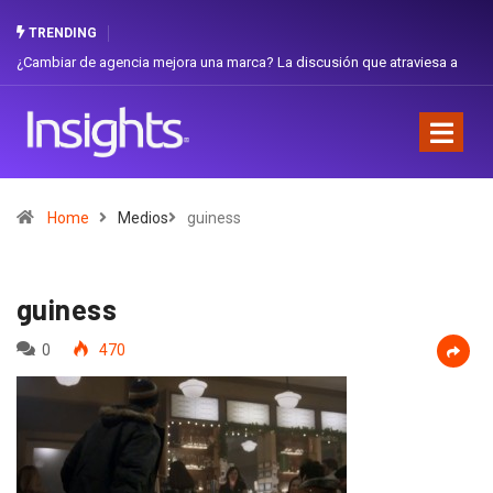
TRENDING
 de agencia mejora una marca? La discusión que atraviesa a
Gabriela Herre
Favorita
Home
Medios
guiness
guiness
0
470