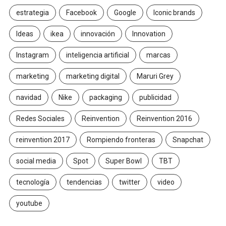
estrategia
Facebook
Google
Iconic brands
Ideas
ikea
innovación
Innovation
Instagram
inteligencia artificial
marcas
marketing
marketing digital
Maruri Grey
navidad
Nike
packaging
publicidad
Redes Sociales
Reinvention
Reinvention 2016
reinvention 2017
Rompiendo fronteras
Snapchat
social media
Spot
Super Bowl
TBT
tecnología
tendencias
twitter
video
youtube