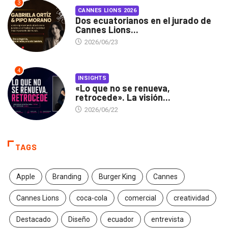
3
CANNES LIONS 2026
Dos ecuatorianos en el jurado de
Cannes Lions...
2026/06/23
4
INSIGHTS
«Lo que no se renueva,
retrocede». La visión...
2026/06/22
TAGS
Apple
Branding
Burger King
Cannes
Cannes Lions
coca-cola
comercial
creatividad
Destacado
Diseño
ecuador
entrevista