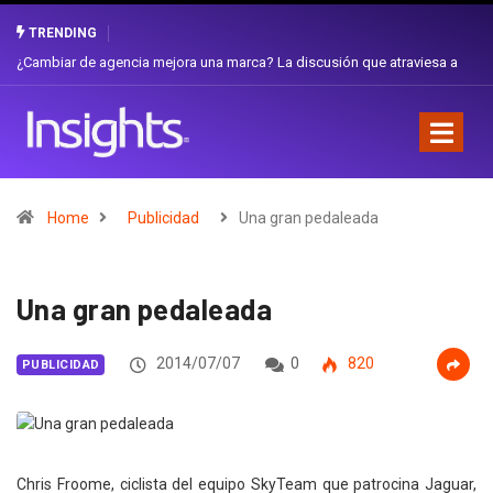
TRENDING
a
Gabriela Herrera y el arte de cambiarse el sombrero en Corporación
Favorita
Home
Publicidad
Una gran pedaleada
Una gran pedaleada
2014/07/07
0
820
PUBLICIDAD
Chris Froome, ciclista del equipo SkyTeam que patrocina Jaguar,