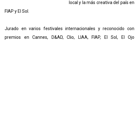
local y la más creativa del país en
FIAP y El Sol.
Jurado en varios festivales internacionales y reconocido con
premios en Cannes, D&AD, Clio, LIAA, FIAP, El Sol, El Ojo
de Iberoamérica, Webby, Effie, Wave, entre otros. Durante su
carrera ha trabajado con marcas como Kellogg’s, Sab Miller, Coca-
Cola, Juan Valdez Café, Cruz Roja Colombiana, Kraft Foods,
Chrysler, Mc Donalds, Liga Colombiana de Parkinson, DHL y más.
En 2010 hizo parte del top de los mejores directores creativos del
mundo según el ranking PIAF.
Paco Conde
Paco es «madrioca». Parte
madrileño, parte carioca. Nació