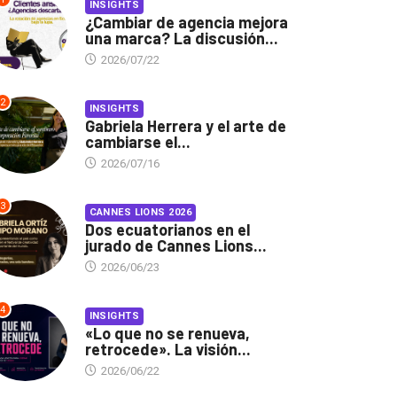
INSIGHTS
¿Cambiar de agencia mejora
una marca? La discusión...
2026/07/22
2
INSIGHTS
Gabriela Herrera y el arte de
cambiarse el...
2026/07/16
3
CANNES LIONS 2026
Dos ecuatorianos en el
jurado de Cannes Lions...
2026/06/23
4
INSIGHTS
«Lo que no se renueva,
retrocede». La visión...
2026/06/22