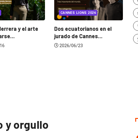
INSIGHTS
UNCATEGORIZED
IONS 2026
¿Cambiar de agencia
mejora una marca? La...
torianos en el
Ga
 Cannes...
d
2026/07/22
/23
 y orgullo