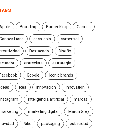
TAGS
Apple
Branding
Burger King
Cannes
Cannes Lions
coca-cola
comercial
creatividad
Destacado
Diseño
ecuador
entrevista
estrategia
Facebook
Google
Iconic brands
Ideas
ikea
innovación
Innovation
Instagram
inteligencia artificial
marcas
marketing
marketing digital
Maruri Grey
navidad
Nike
packaging
publicidad