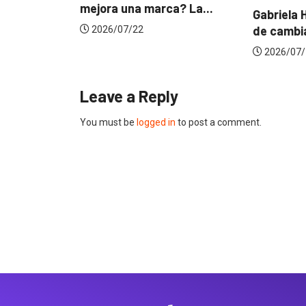
a? La...
Gabriela Herrera y el arte
Dos ecua
de cambiarse...
jurado d
2026/07/16
2026/06
Leave a Reply
You must be
logged in
to post a comment.