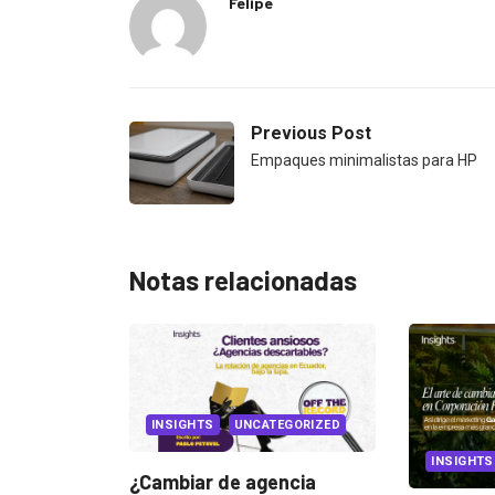
Felipe
Previous Post
Empaques minimalistas para HP
Notas relacionadas
EGORIZED
INSIGHTS
CANNES 
encia