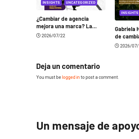
EGORIZED
INSIGHTS
CANNES L
ncia
a? La...
Gabriela Herrera y el arte
Dos ecua
de cambiarse...
jurado de
2026/07/16
2026/06
Deja un comentario
You must be
logged in
to post a comment.
Un mensaje de apoyo