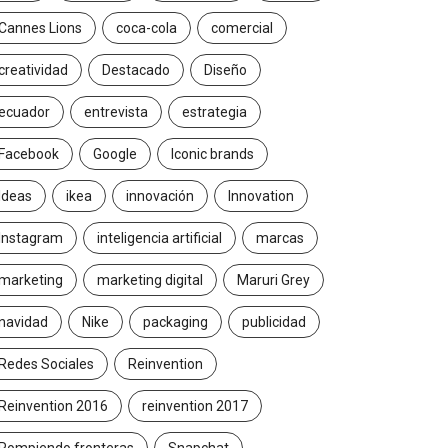
Cannes Lions
coca-cola
comercial
creatividad
Destacado
Diseño
ecuador
entrevista
estrategia
Facebook
Google
Iconic brands
Ideas
ikea
innovación
Innovation
Instagram
inteligencia artificial
marcas
marketing
marketing digital
Maruri Grey
navidad
Nike
packaging
publicidad
Redes Sociales
Reinvention
Reinvention 2016
reinvention 2017