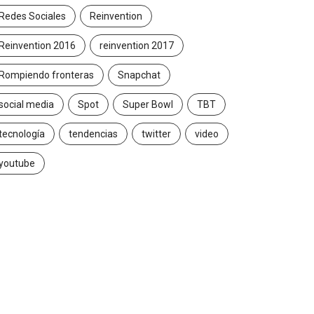
Redes Sociales
Reinvention
Reinvention 2016
reinvention 2017
Rompiendo fronteras
Snapchat
social media
Spot
Super Bowl
TBT
tecnología
tendencias
twitter
video
youtube
INSIGHTS
CANNES LIONS 2026