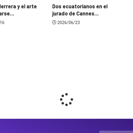
mejora una marca? La...
torianos en el
Ga
e Cannes...
d
2026/07/22
/23