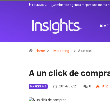
Gabriela Herrera y el arte de cambiarse e
TRENDING
HOME
Home
Marketing
A un click…
A un click de compr
2014/07/21
0
912
MARKETING