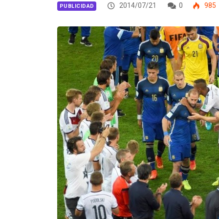
2014/07/21
0
985
PUBLICIDAD