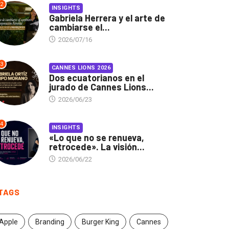
2
INSIGHTS
Gabriela Herrera y el arte de
cambiarse el...
2026/07/16
3
CANNES LIONS 2026
Dos ecuatorianos en el
jurado de Cannes Lions...
2026/06/23
4
INSIGHTS
«Lo que no se renueva,
retrocede». La visión...
2026/06/22
TAGS
Apple
Branding
Burger King
Cannes