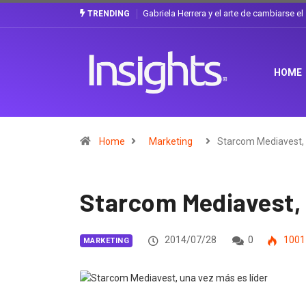
Gabriela Herrera y el arte de cambiarse e
TRENDING
HOME
Home
Marketing
Starcom Mediavest,
Starcom Mediavest, 
2014/07/28
0
1001
MARKETING