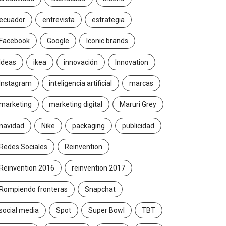
ecuador
entrevista
estrategia
Facebook
Google
Iconic brands
Ideas
ikea
innovación
Innovation
Instagram
inteligencia artificial
marcas
marketing
marketing digital
Maruri Grey
navidad
Nike
packaging
publicidad
Redes Sociales
Reinvention
Reinvention 2016
reinvention 2017
Rompiendo fronteras
Snapchat
social media
Spot
Super Bowl
TBT