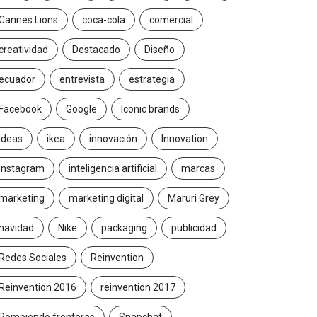
Cannes Lions
coca-cola
comercial
creatividad
Destacado
Diseño
ecuador
entrevista
estrategia
Facebook
Google
Iconic brands
Ideas
ikea
innovación
Innovation
Instagram
inteligencia artificial
marcas
marketing
marketing digital
Maruri Grey
navidad
Nike
packaging
publicidad
Redes Sociales
Reinvention
Reinvention 2016
reinvention 2017