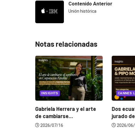
Contenido Anterior
Unión histórica
Notas relacionadas
S
CANNES LIONS 2026
¿
m
Herrera y el arte
Dos ecuatorianos en el
arse...
jurado de Cannes...
/16
2026/06/23