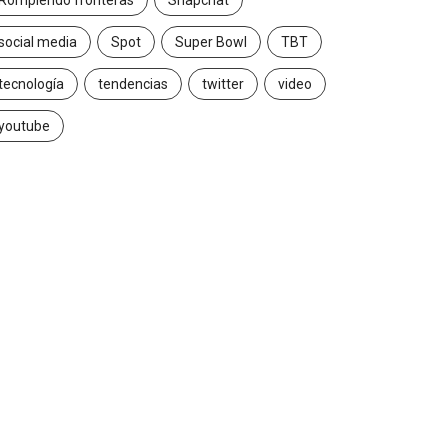
Rompiendo fronteras
Snapchat
social media
Spot
Super Bowl
TBT
tecnología
tendencias
twitter
video
youtube