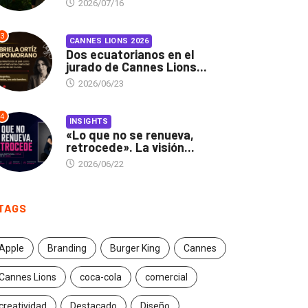
2026/07/16
3
CANNES LIONS 2026
Dos ecuatorianos en el
jurado de Cannes Lions...
2026/06/23
4
INSIGHTS
«Lo que no se renueva,
retrocede». La visión...
2026/06/22
TAGS
Apple
Branding
Burger King
Cannes
Cannes Lions
coca-cola
comercial
creatividad
Destacado
Diseño