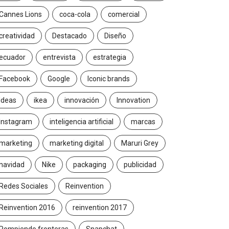
Cannes Lions
coca-cola
comercial
creatividad
Destacado
Diseño
ecuador
entrevista
estrategia
Facebook
Google
Iconic brands
Ideas
ikea
innovación
Innovation
Instagram
inteligencia artificial
marcas
marketing
marketing digital
Maruri Grey
navidad
Nike
packaging
publicidad
Redes Sociales
Reinvention
Reinvention 2016
reinvention 2017