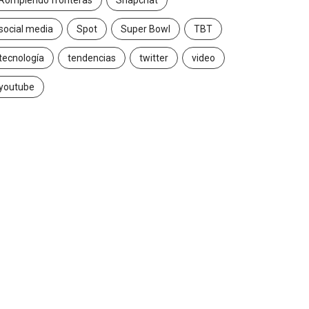
Rompiendo fronteras
Snapchat
social media
Spot
Super Bowl
TBT
tecnología
tendencias
twitter
video
youtube