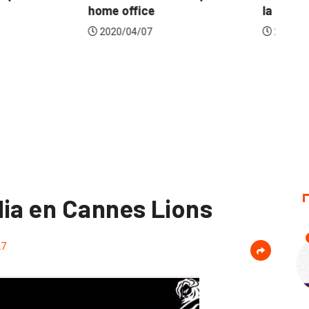
ice
la industria frente...
p
07
2020/04/16
dia en Cannes Lions
27