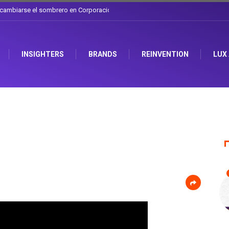
l sombrero en Corporación Favorita
INSIGHTERS
BRANDS
REINVENTION
LUX