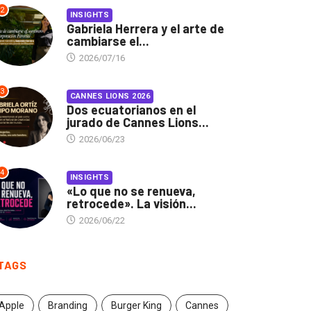
2
INSIGHTS
Gabriela Herrera y el arte de
cambiarse el...
2026/07/16
3
CANNES LIONS 2026
Dos ecuatorianos en el
jurado de Cannes Lions...
2026/06/23
4
INSIGHTS
«Lo que no se renueva,
retrocede». La visión...
2026/06/22
TAGS
Apple
Branding
Burger King
Cannes