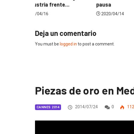
e...
pausa
home off
2020/04/14
2020/04/
Deja un comentario
You must be
logged in
to post a comment.
Piezas de oro en Me
2014/07/24
0
11
CANNES 2014