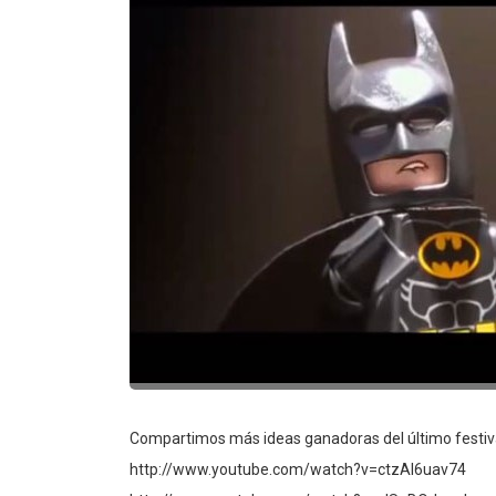
Compartimos más ideas ganadoras del último festival
http://www.youtube.com/watch?v=ctzAl6uav74