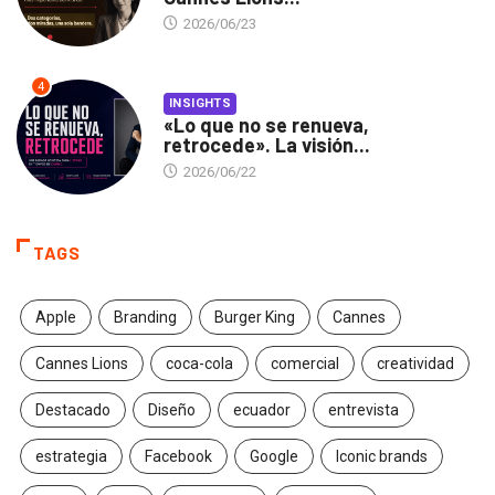
2026/06/23
4
INSIGHTS
«Lo que no se renueva,
retrocede». La visión...
2026/06/22
TAGS
Apple
Branding
Burger King
Cannes
Cannes Lions
coca-cola
comercial
creatividad
Destacado
Diseño
ecuador
entrevista
estrategia
Facebook
Google
Iconic brands