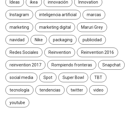
Ideas
ikea
innovación
Innovation
Instagram
inteligencia artificial
marcas
marketing
marketing digital
Maruri Grey
navidad
Nike
packaging
publicidad
Redes Sociales
Reinvention
Reinvention 2016
reinvention 2017
Rompiendo fronteras
Snapchat
social media
Spot
Super Bowl
TBT
tecnología
tendencias
twitter
video
youtube