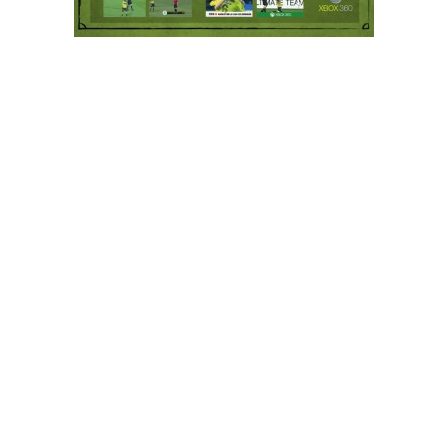
Cyber
The Onlive Sale, de Sístole, para Visa