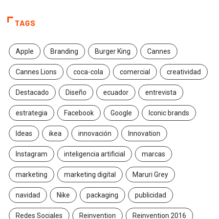
TAGS
Apple
Branding
Burger King
Cannes
Cannes Lions
coca-cola
comercial
creatividad
Destacado
Diseño
ecuador
entrevista
estrategia
Facebook
Google
Iconic brands
Ideas
ikea
innovación
Innovation
Instagram
inteligencia artificial
marcas
marketing
marketing digital
Maruri Grey
navidad
Nike
packaging
publicidad
Redes Sociales
Reinvention
Reinvention 2016