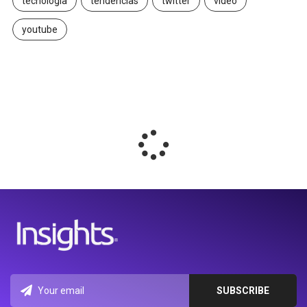
tecnología
tendencias
twitter
video
youtube