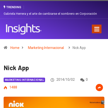
TRENDING
Gabriela Herrera y el arte de cambiarse el sombrero en Corporación
Favorita
Home
Marketing Internacional
Nick App
Nick App
2014/10/02
0
MARKETING INTERNACIONAL
1488