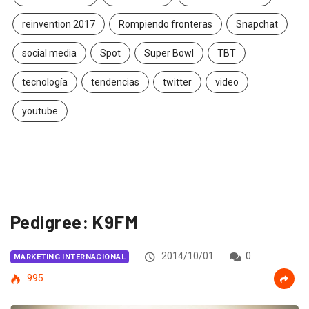
reinvention 2017
Rompiendo fronteras
Snapchat
social media
Spot
Super Bowl
TBT
tecnología
tendencias
twitter
video
youtube
Pedigree: K9FM
2014/10/01
0
MARKETING INTERNACIONAL
995