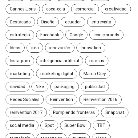
Cannes Lions
coca-cola
comercial
creatividad
Destacado
Diseño
ecuador
entrevista
estrategia
Facebook
Google
Iconic brands
Ideas
ikea
innovación
Innovation
Instagram
inteligencia artificial
marcas
marketing
marketing digital
Maruri Grey
navidad
Nike
packaging
publicidad
Redes Sociales
Reinvention
Reinvention 2016
reinvention 2017
Rompiendo fronteras
Snapchat
social media
Spot
Super Bowl
TBT