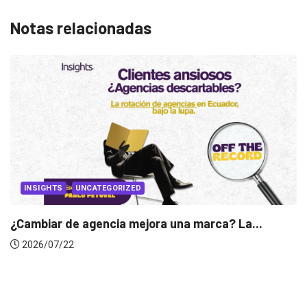
Notas relacionadas
RIZED
a mejora una marca? La...
INSIGHTS
Gabriela Herrera y 
2026/07/16