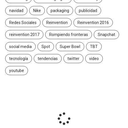
navidad
Nike
packaging
publicidad
Redes Sociales
Reinvention
Reinvention 2016
reinvention 2017
Rompiendo fronteras
Snapchat
social media
Spot
Super Bowl
TBT
tecnología
tendencias
twitter
video
youtube