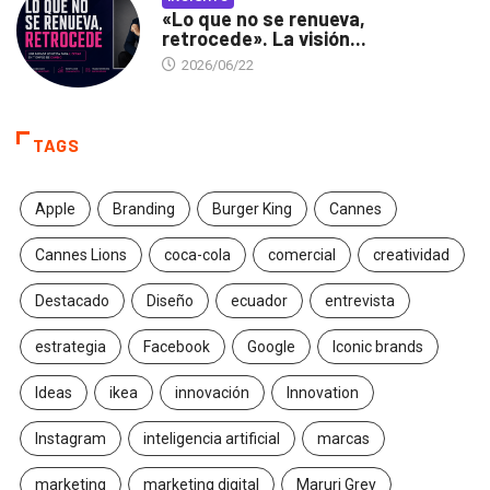
«Lo que no se renueva,
retrocede». La visión...
2026/06/22
TAGS
Apple
Branding
Burger King
Cannes
Cannes Lions
coca-cola
comercial
creatividad
Destacado
Diseño
ecuador
entrevista
estrategia
Facebook
Google
Iconic brands
Ideas
ikea
innovación
Innovation
Instagram
inteligencia artificial
marcas
marketing
marketing digital
Maruri Grey