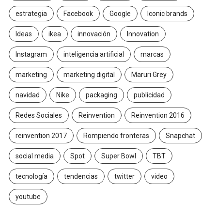
estrategia
Facebook
Google
Iconic brands
Ideas
ikea
innovación
Innovation
Instagram
inteligencia artificial
marcas
marketing
marketing digital
Maruri Grey
navidad
Nike
packaging
publicidad
Redes Sociales
Reinvention
Reinvention 2016
reinvention 2017
Rompiendo fronteras
Snapchat
social media
Spot
Super Bowl
TBT
tecnología
tendencias
twitter
video
youtube