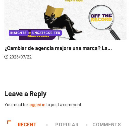
GORIZED
cia mejora una marca? La...
INSIGHTS
Gabriela Herrera 
2026/07/16
Leave a Reply
You must be
logged in
to post a comment.
RECENT
POPULAR
COMMENTS