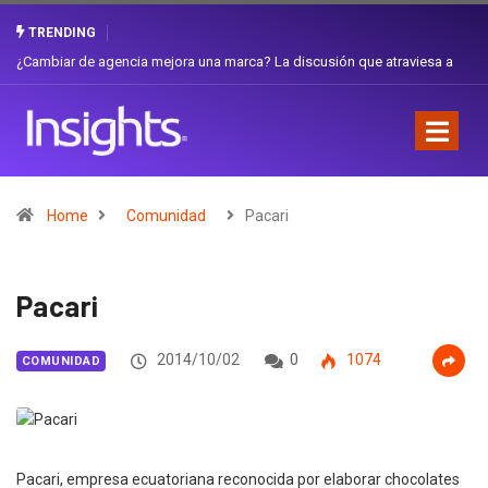
TRENDING
iesa a
Gabriela Herrera y el arte de cambiarse el sombrero en Corporación
Favorita
Home
Comunidad
Pacari
Pacari
2014/10/02
0
1074
COMUNIDAD
Pacari, empresa ecuatoriana reconocida por elaborar chocolates